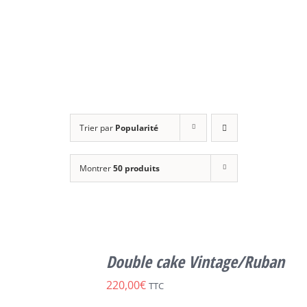
Trier par
Popularité
Montrer
50 produits
SELECT
OPTIONS
Double cake Vintage/Ruban
CE
/
DÉTAILS
PRODUIT
220,00
€
TTC
A