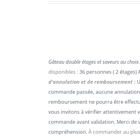
PLUSIEURS
VARIATIONS.
LES
OPTIONS
PEUVENT
ÊTRE
CHOISIES
SUR
LA
Gâteau double étages et saveurs au choix.
PAGE
DU
disponibles :
36 personnes ( 2 étages)
PRODUIT
d'annulation et de remboursement :
U
commande passée, aucune annulation
remboursement ne pourra être effect
vous invitons à vérifier attentivement 
commande avant validation. Merci de 
compréhension.
À commander au plus