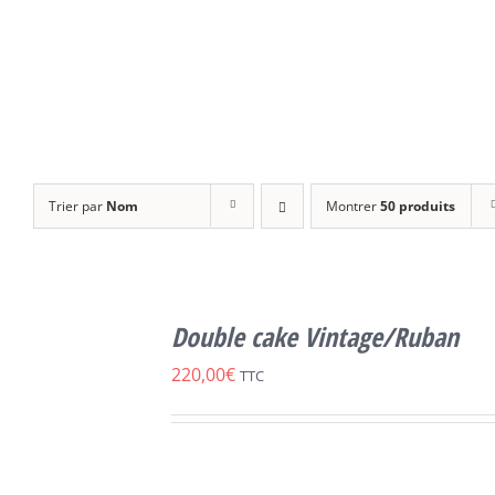
Trier par
Nom
Montrer
50 produits
SELECT
OPTIONS
Double cake Vintage/Ruban
CE
/
DÉTAILS
PRODUIT
220,00
€
TTC
A
PLUSIEURS
VARIATIONS.
LES
OPTIONS