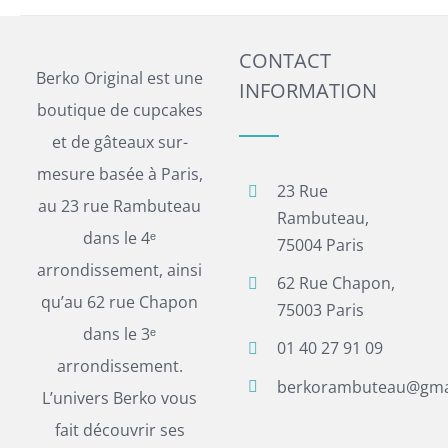
CONTACT
Berko Original est une
INFORMATION
boutique de cupcakes
et de gâteaux sur-
mesure basée à Paris,
23 Rue
au 23 rue Rambuteau
Rambuteau,
dans le 4ᵉ
75004 Paris
arrondissement, ainsi
62 Rue Chapon,
qu’au 62 rue Chapon
75003 Paris
dans le 3ᵉ
01 40 27 91 09
arrondissement.
berkorambuteau@gma
L’univers Berko vous
fait découvrir ses