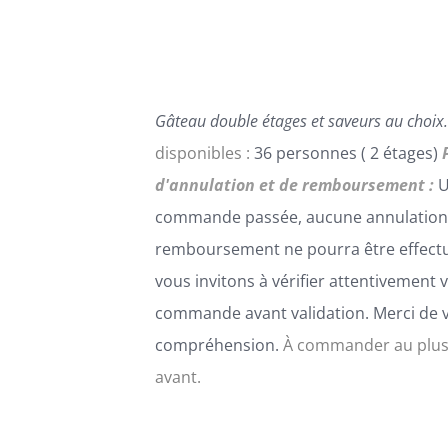
PEUVENT
ÊTRE
CHOISIES
SUR
LA
Gâteau double étages et saveurs au choix.
PAGE
DU
disponibles :
36 personnes ( 2 étages)
PRODUIT
d'annulation et de remboursement :
U
commande passée, aucune annulation
remboursement ne pourra être effect
vous invitons à vérifier attentivement 
commande avant validation. Merci de 
compréhension.
À commander au plus
avant.