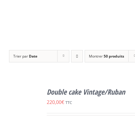
Trier par
Date
Montrer
50 produits
SELECT
OPTIONS
Double cake Vintage/Ruban
CE
/
DÉTAILS
PRODUIT
220,00
€
TTC
A
PLUSIEURS
VARIATIONS.
LES
OPTIONS