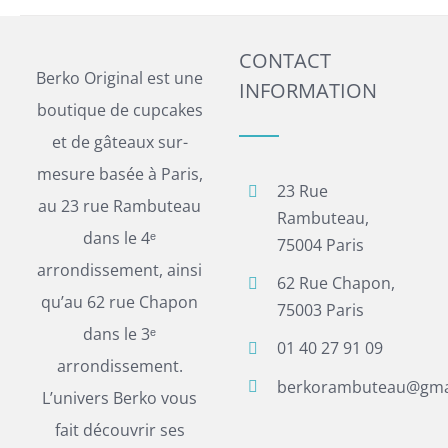
CONTACT
Berko Original est une
INFORMATION
boutique de cupcakes
et de gâteaux sur-
mesure basée à Paris,
23 Rue
au 23 rue Rambuteau
Rambuteau,
dans le 4ᵉ
75004 Paris
arrondissement, ainsi
62 Rue Chapon,
qu’au 62 rue Chapon
75003 Paris
dans le 3ᵉ
01 40 27 91 09
arrondissement.
berkorambuteau@gma
L’univers Berko vous
fait découvrir ses