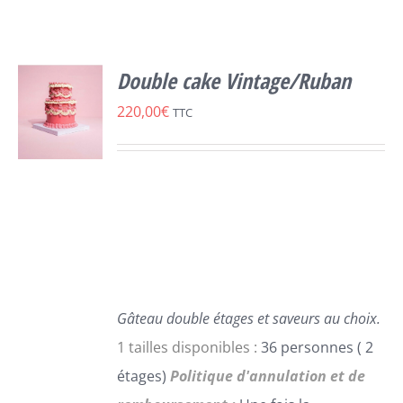
Double cake Vintage/Ruban
220,00
€
TTC
SELECT
OPTIONS
CE
/
PRODUIT
DÉTAILS
A
PLUSIEURS
VARIATIONS.
LES
Gâteau double étages et saveurs au choix.
OPTIONS
1 tailles disponibles :
36 personnes ( 2
PEUVENT
étages)
Politique d'annulation et de
ÊTRE
CHOISIES