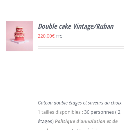
Double cake Vintage/Ruban
220,00
€
TTC
SELECT
OPTIONS
CE
/
PRODUIT
DÉTAILS
A
PLUSIEURS
VARIATIONS.
LES
Gâteau double étages et saveurs au choix.
OPTIONS
1 tailles disponibles :
36 personnes ( 2
PEUVENT
étages)
Politique d'annulation et de
ÊTRE
CHOISIES