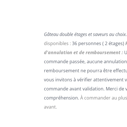
PEUVENT
ÊTRE
CHOISIES
SUR
LA
Gâteau double étages et saveurs au choix.
PAGE
DU
disponibles :
36 personnes ( 2 étages)
PRODUIT
d'annulation et de remboursement :
U
commande passée, aucune annulation
remboursement ne pourra être effect
vous invitons à vérifier attentivement 
commande avant validation. Merci de 
compréhension.
À commander au plus
avant.