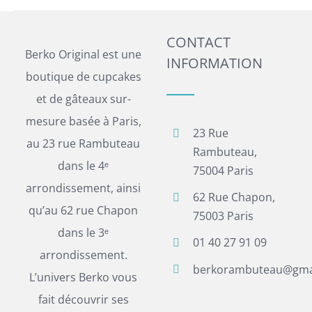
CONTACT
Berko Original est une
INFORMATION
boutique de cupcakes
et de gâteaux sur-
mesure basée à Paris,
23 Rue
au 23 rue Rambuteau
Rambuteau,
dans le 4ᵉ
75004 Paris
arrondissement, ainsi
62 Rue Chapon,
qu’au 62 rue Chapon
75003 Paris
dans le 3ᵉ
01 40 27 91 09
arrondissement.
berkorambuteau@gma
L’univers Berko vous
fait découvrir ses