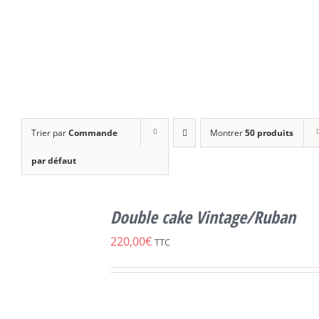
Trier par
Commande
Montrer
50 produits
par défaut
SELECT
OPTIONS
Double cake Vintage/Ruban
CE
/
DÉTAILS
PRODUIT
220,00
€
TTC
A
PLUSIEURS
VARIATIONS.
LES
OPTIONS