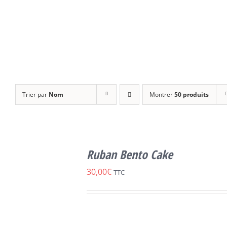
Trier par
Nom
Montrer
50 produits
CHOIX DES
CE
OPTIONS
/
Ruban Bento Cake
PRODUIT
DÉTAILS
A
30,00
€
TTC
PLUSIEURS
VARIATIONS.
LES
OPTIONS
PEUVENT