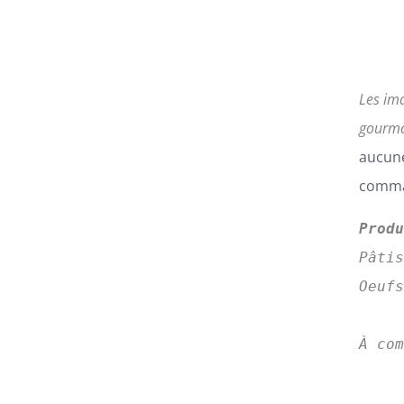
Les im
gourma
aucune
comman
Prod
Pâti
Oeufs