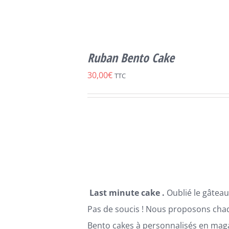
CHOIX DES
CE
OPTIONS
/
Ruban Bento Cake
PRODUIT
DÉTAILS
A
30,00
€
TTC
PLUSIEURS
VARIATIONS.
LES
OPTIONS
PEUVENT
ÊTRE
CHOISIES
SUR
LA
PAGE
Last minute cake .
Oublié le gâteau
DU
PRODUIT
Pas de soucis ! Nous proposons cha
Bento cakes à personnalisés en maga