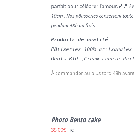
parfait pour célébrer l’amour.💕💕
Av
10cm
.
Nos pâtisseries conservent tout
pendant 48h au frais.
Produits de qualité
Pâtiseries 100% artisanales
Oeufs BIO ,Cream cheese Phi
À commander au plus tard 48h avant
SELECT
CE
OPTIONS
/
Photo Bento cake
PRODUIT
DÉTAILS
A
35,00
€
TTC