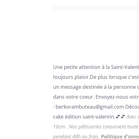
PLUSIEURS
VARIATIONS.
LES
OPTIONS
PEUVENT
ÊTRE
CHOISIES
SUR
LA
PAGE
Une petite attention à la Saint-Valenti
DU
PRODUIT
toujours plaisir.De plus lorsque c'es
un message destinée à la personne 
dans votre coeur. Envoyez-nous votr
: berkorambuteau@gmail.com Décou
cake édition saint-valentin.💕💕
Avec 
10cm
.
Nos pâtisseries conservent tout
pendant 48h au frais.
Politique d'ann