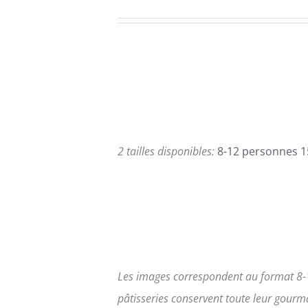
PLUSIEURS
de
VARIATIONS.
LES
prix :
OPTIONS
95,00€
PEUVENT
ÊTRE
à
CHOISIES
168,00€
SUR
LA
PAGE
2 tailles disponibles:
8-12 personnes 1
DU
PRODUIT
Les images correspondent au format 8-
pâtisseries conservent toute leur gour