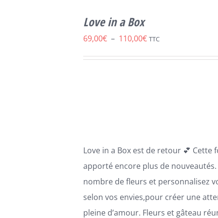
SELECT
CE
OPTIONS
/
Love in a Box
PRODUIT
DÉTAILS
A
Plage
69,00
€
–
110,00
€
TTC
PLUSIEURS
de
VARIATIONS.
LES
prix :
OPTIONS
69,00€
PEUVENT
ÊTRE
à
CHOISIES
110,00€
SUR
LA
PAGE
Love in a Box est de retour 💕 Cette 
DU
PRODUIT
apporté encore plus de nouveautés. 
nombre de fleurs et personnalisez v
selon vos envies,pour créer une atte
pleine d’amour. Fleurs et gâteau réun