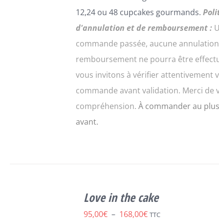
12,24 ou 48 cupcakes gourmands.
Poli
d'annulation et de remboursement :
U
commande passée, aucune annulation
remboursement ne pourra être effect
vous invitons à vérifier attentivement 
commande avant validation. Merci de 
compréhension.
À commander au plus
avant.
CHOIX DES
CE
OPTIONS
/
Love in the cake
PRODUIT
DÉTAILS
A
Plage
95,00
€
–
168,00
€
TTC