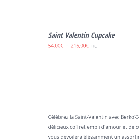
SELECT
OPTIONS
Saint Valentin Cupcake
CE
/
DÉTAILS
PRODUIT
Plage
54,00
€
–
216,00
€
TTC
A
de
PLUSIEURS
VARIATIONS.
prix :
LES
54,00€
OPTIONS
PEUVENT
à
ÊTRE
216,00€
CHOISIES
SUR
LA
Célébrez la Saint-Valentin avec
B
erko

PAGE
DU
délicie
ux coffret empli d'amour et de
c
PRODUIT
vous dévoilera élégamment un assort