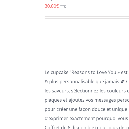
PRODUIT
30,00
€
TTC
A
PLUSIEURS
VARIATIONS.
LES
OPTIONS
PEUVENT
ÊTRE
CHOISIES
SUR
LA
Le cupcake "Reasons to Love You » est
PAGE
DU
& plus personnalisable que jamais 💕 C
PRODUIT
les saveurs, sélectionnez les couleurs 
plaques et ajoutez vos messages pers
pour créer une façon douce et unique
d’exprimer exactement pourquoi vous 
Coffret de 6 disponible (pour plus de 