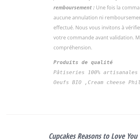
remboursement :
Une fois la comma
aucune annulation ni remboursemen
effectué. Nous vous invitons à vérifi
votre commande avant validation. Me
compréhension.
Produits de qualité
Pâtiseries 100% artisanales
Oeufs BIO ,Cream cheese Phi
SELECT
OPTIONS
Cupcakes Reasons to Love You
CE
/
DÉTAILS