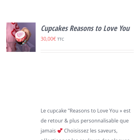
Cupcakes Reasons to Love You
30,00
€
TTC
SELECT
OPTIONS
CE
/
PRODUIT
DÉTAILS
A
PLUSIEURS
VARIATIONS.
LES
Le cupcake "Reasons to Love You » est
OPTIONS
PEUVENT
de retour & plus personnalisable que
ÊTRE
jamais
Choisissez les saveurs,
CHOISIES
SUR