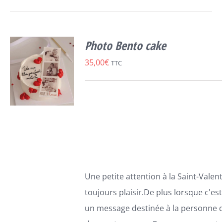
Photo Bento cake
35,00
€
TTC
SELECT
CE
OPTIONS
/
PRODUIT
DÉTAILS
A
PLUSIEURS
Une petite attention à la Saint-Valenti
VARIATIONS.
toujours plaisir.De plus lorsque c'es
LES
OPTIONS
un message destinée à la personne 
PEUVENT