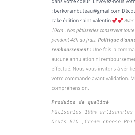
dans votre coeur. Envoyez-nous votr
ÊTRE
CHOISIES
: berkorambuteau@gmail.com Décou
SUR
cake édition saint-valentin.
Avec
LA
10cm
.
Nos pâtisseries conservent tout
PAGE
DU
pendant 48h au frais.
Politique d'ann
PRODUIT
remboursement :
Une fois la comma
aucune annulation ni remboursemen
effectué. Nous vous invitons à vérifi
votre commande avant validation. Me
compréhension.
Produits de qualité
Pâtiseries 100% artisanales
Oeufs BIO ,Cream cheese Phi