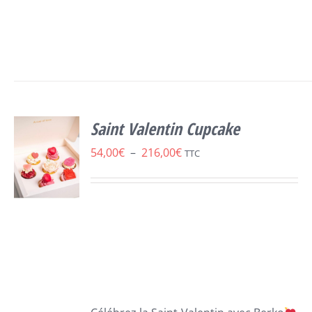
Saint Valentin Cupcake
Plage
54,00
€
–
216,00
€
TTC
de
prix :
54,00€
SELECT
OPTIONS
à
CE
/
216,00€
PRODUIT
DÉTAILS
A
PLUSIEURS
VARIATIONS.