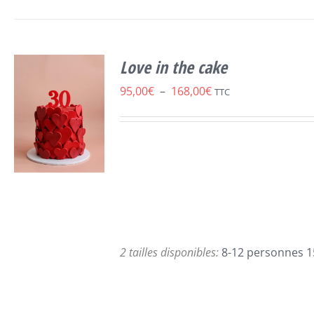
Love in the cake
Plage
95,00
€
–
168,00
€
TTC
de
prix :
95,00€
à
168,00€
CHOIX DES
CE
OPTIONS
/
PRODUIT
2 tailles disponibles:
8-12 personnes 1
DÉTAILS
A
PLUSIEURS
VARIATIONS.
LES