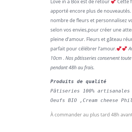
Love in a Box est de retour
Cette 
VARIATIONS.
LES
apporté encore plus de nouveautés. 
OPTIONS
nombre de fleurs et personnalisez v
PEUVENT
ÊTRE
selon vos envies,pour créer une atte
CHOISIES
pleine d’amour. Fleurs et gâteau réun
SUR
LA
parfait pour célébrer l’amour.
A
PAGE
10cm
.
Nos pâtisseries conservent tout
DU
PRODUIT
pendant 48h au frais.
Produits de qualité
Pâtiseries 100% artisanales
Oeufs BIO ,Cream cheese Phi
À commander au plus tard 48h avant