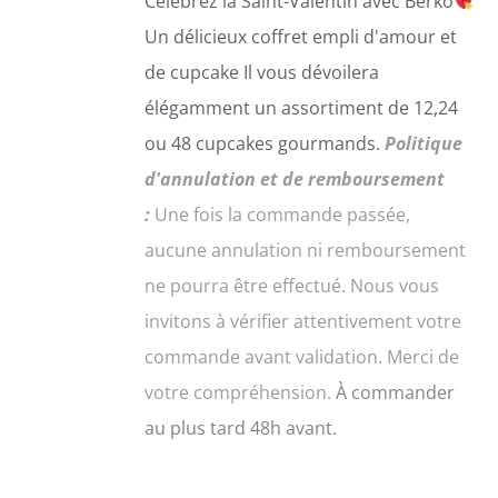
Célébrez la Saint-Valentin avec
B
erko
LES
Un délicie
ux coffret empli d'amour et
OPTIONS
PEUVENT
de
cupcake
Il vous dévoilera
ÊTRE
élégamment un assortiment de 12,24
CHOISIES
ou 48 cupcakes gourmands.
Politique
SUR
LA
d'annulation et de remboursement
PAGE
:
Une fois la commande passée,
DU
PRODUIT
aucune annulation ni remboursement
ne pourra être effectué. Nous vous
invitons à vérifier attentivement votre
commande avant validation. Merci de
votre compréhension.
À commander
au plus tard 48h avant.