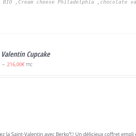
s BIO ,Cream cheese Philadelphia ,chocolate v
 Valentin Cupcake
Plage
–
216,00
€
TTC
de
prix :
54,00€
à
216,00€
ez la Saint-Valentin avec
B
erko
💘
Un délicie
ux coffret empli