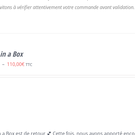
vitons à vérifier attentivement votre commande avant validation.
in a Box
Plage
–
110,00
€
TTC
de
prix :
69,00€
à
110,00€
n a Box est de retour 💕 Cette fois, nous avons apporté enc