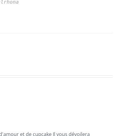
alrhona
 d'amour et de
cupcake
Il vous dévoilera