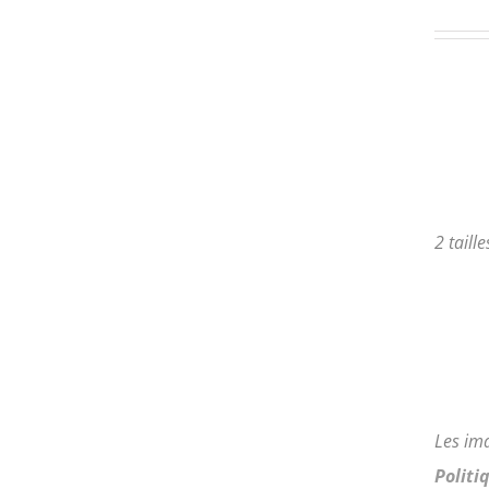
PLUSIEURS
VARIATIONS.
LES
OPTIONS
PEUVENT
ÊTRE
CHOISIES
SUR
LA
PAGE
2 taill
DU
PRODUIT
Les im
Politi