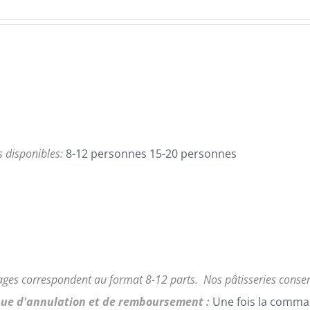
de
prix :
95,00€
à
168,00€
es disponibles:
8-12 personnes 15-20 personnes
ages correspondent au format 8-12 parts.
Nos pâtisseries conse
que d'annulation et de remboursement :
Une fois la comma