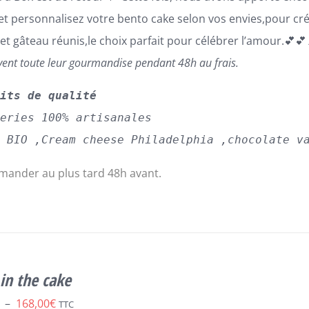
 et personnalisez votre bento cake selon vos envies,pour cr
 et gâteau réunis,le choix parfait pour célébrer l’amour.💕
vent toute leur gourmandise pendant 48h au frais.
uits de qualité
series 100% artisanales
s BIO ,Cream cheese Philadelphia ,chocolate v
ander au plus tard 48h avant.
in the cake
Plage
–
168,00
€
TTC