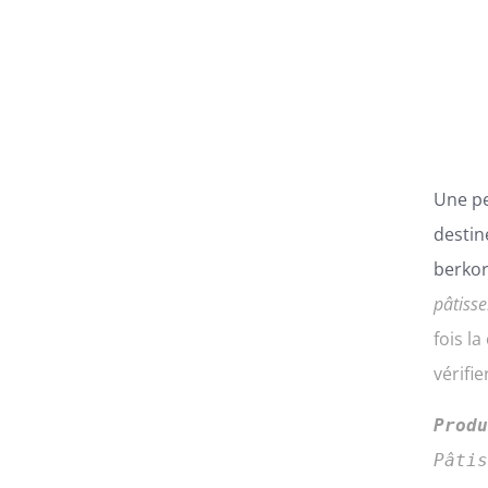
LES
OPTIONS
PEUVENT
ÊTRE
CHOISIES
SUR
LA
PAGE
Une pe
DU
PRODUIT
destin
berkor
pâtisse
fois l
vérifi
Prod
Pâti