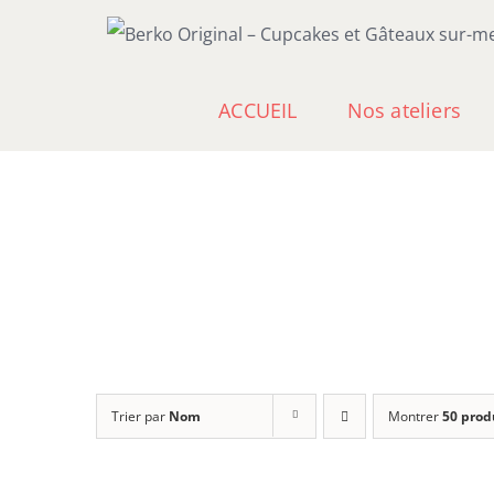
Passer
au
contenu
ACCUEIL
Nos ateliers
Trier par
Nom
Montrer
50 prod