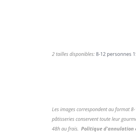
LES
prix :
OPTIONS
95,00€
PEUVENT
ÊTRE
à
CHOISIES
168,00€
SUR
LA
PAGE
2 tailles disponibles:
8-12 personnes 1
DU
PRODUIT
Les images correspondent au format 8-
pâtisseries conservent toute leur gour
48h au frais.
Politique d'annulation 