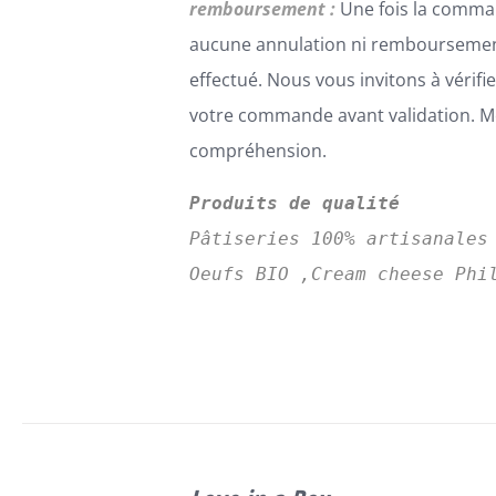
remboursement :
Une fois la comma
aucune annulation ni remboursemen
effectué. Nous vous invitons à vérifi
votre commande avant validation. Me
compréhension.
Produits de qualité
Pâtiseries 100% artisanales
Oeufs BIO ,Cream cheese Phi
SELECT
CE
OPTIONS
/