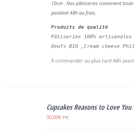
10cm
.
Nos pâtisseries conservent tout
pendant 48h au frais.
Produits de qualité
Pâtiseries 100% artisanales
Oeufs BIO ,Cream cheese Phi
À commander au plus tard 48h avant
SELECT
OPTIONS
Cupcakes Reasons to Love You
CE
/
DÉTAILS
PRODUIT
30,00
€
TTC
A
PLUSIEURS