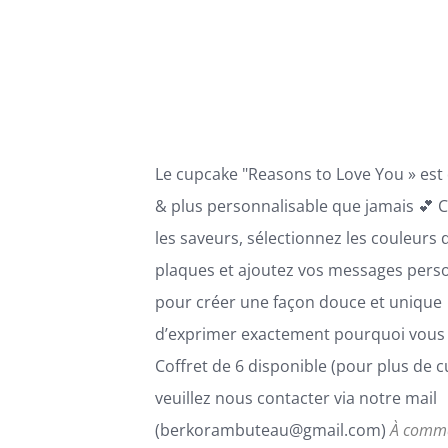
VARIATIONS.
LES
OPTIONS
PEUVENT
ÊTRE
CHOISIES
SUR
LA
Le cupcake "Reasons to Love You » est
PAGE
DU
& plus personnalisable que jamais 💕 C
PRODUIT
les saveurs, sélectionnez les couleurs 
plaques et ajoutez vos messages pers
pour créer une façon douce et unique
d’exprimer exactement pourquoi vous 
Coffret de 6 disponible (pour plus de 
veuillez nous contacter via notre mail
(berkorambuteau@gmail.com)
À comm