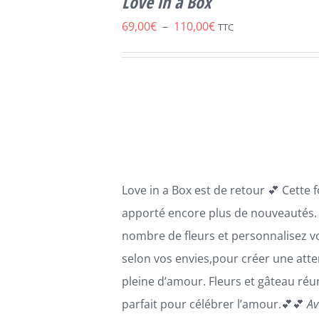
Love in a Box
PRODUIT
DÉTAILS
A
Plage
69,00
€
–
110,00
€
TTC
PLUSIEURS
de
VARIATIONS.
LES
prix :
OPTIONS
69,00€
PEUVENT
ÊTRE
à
CHOISIES
110,00€
SUR
LA
PAGE
Love in a Box est de retour 💕 Cette 
DU
PRODUIT
apporté encore plus de nouveautés. 
nombre de fleurs et personnalisez v
selon vos envies,pour créer une atte
pleine d’amour. Fleurs et gâteau réun
parfait pour célébrer l’amour.💕💕
Av