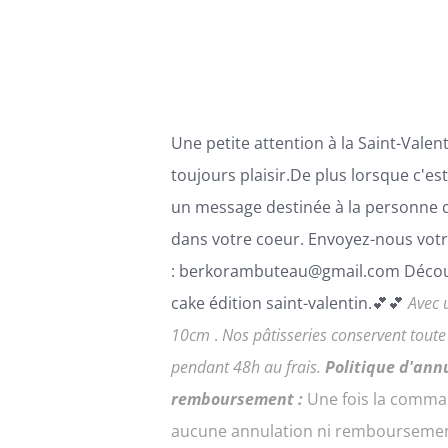
PEUVENT
ÊTRE
CHOISIES
SUR
LA
PAGE
Une petite attention à la Saint-Valenti
DU
PRODUIT
toujours plaisir.De plus lorsque c'es
un message destinée à la personne 
dans votre coeur. Envoyez-nous votr
: berkorambuteau@gmail.com Décou
cake édition saint-valentin.💕💕
Avec 
10cm
.
Nos pâtisseries conservent tout
pendant 48h au frais.
Politique d'ann
remboursement :
Une fois la comma
aucune annulation ni remboursemen