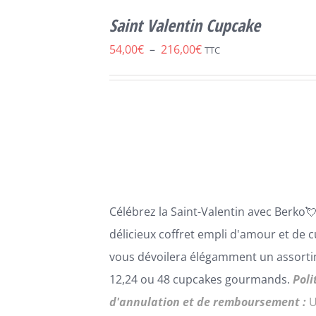
SELECT
OPTIONS
Saint Valentin Cupcake
CE
/
DÉTAILS
PRODUIT
Plage
54,00
€
–
216,00
€
TTC
A
de
PLUSIEURS
VARIATIONS.
prix :
LES
54,00€
OPTIONS
PEUVENT
à
ÊTRE
216,00€
CHOISIES
SUR
LA
Célébrez la Saint-Valentin avec
B
erko

PAGE
DU
délicie
ux coffret empli d'amour et de
c
PRODUIT
vous dévoilera élégamment un assort
12,24 ou 48 cupcakes gourmands.
Poli
d'annulation et de remboursement :
U