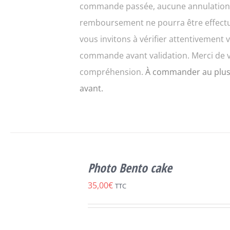
commande passée, aucune annulation
remboursement ne pourra être effect
vous invitons à vérifier attentivement 
commande avant validation. Merci de 
compréhension.
À commander au plus
avant.
SELECT
CE
OPTIONS
/
Photo Bento cake
PRODUIT
DÉTAILS
A
35,00
€
TTC
PLUSIEURS
VARIATIONS.
LES
OPTIONS