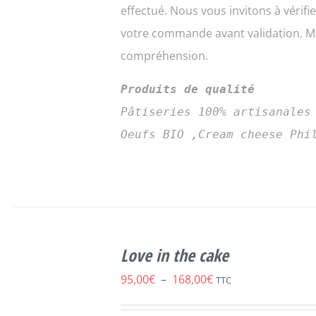
effectué. Nous vous invitons à vérifi
votre commande avant validation. Me
compréhension.
Produits de qualité
Pâtiseries 100% artisanales
Oeufs BIO ,Cream cheese Phi
CHOIX DES
CE
OPTIONS
/
Love in the cake
PRODUIT
DÉTAILS
A
Plage
95,00
€
–
168,00
€
TTC
PLUSIEURS
de
VARIATIONS.