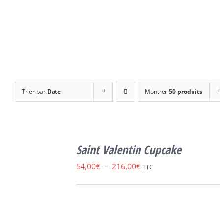
Trier par
Date
Montrer
50 produits
SELECT
OPTIONS
Saint Valentin Cupcake
CE
/
DÉTAILS
PRODUIT
Plage
54,00
€
–
216,00
€
TTC
A
de
PLUSIEURS
VARIATIONS.
prix :
LES
54,00€
OPTIONS