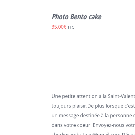
SELECT
CE
OPTIONS
/
Photo Bento cake
PRODUIT
DÉTAILS
A
35,00
€
TTC
PLUSIEURS
VARIATIONS.
LES
OPTIONS
PEUVENT
ÊTRE
CHOISIES
SUR
LA
PAGE
Une petite attention à la Saint-Valenti
DU
PRODUIT
toujours plaisir.De plus lorsque c'es
un message destinée à la personne 
dans votre coeur. Envoyez-nous votr
: berkorambuteau@gmail.com Décou