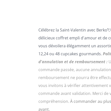
PEUVENT
à
ÊTRE
216,00€
CHOISIES
SUR
LA
Célébrez la Saint-Valentin avec
B
erko

PAGE
DU
délicie
ux coffret empli d'amour et de
c
PRODUIT
vous dévoilera élégamment un assort
12,24 ou 48 cupcakes gourmands.
Poli
d'annulation et de remboursement :
U
commande passée, aucune annulation
remboursement ne pourra être effect
vous invitons à vérifier attentivement 
commande avant validation. Merci de 
compréhension.
À commander au plus
avant.