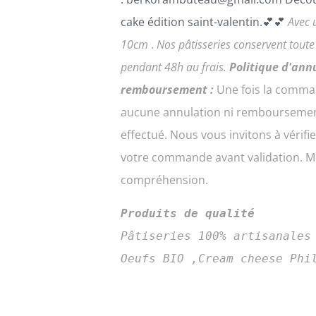
cake édition saint-valentin.💕💕
Avec 
10cm
.
Nos pâtisseries conservent tout
pendant 48h au frais.
Politique d'ann
remboursement :
Une fois la comma
aucune annulation ni remboursemen
effectué. Nous vous invitons à vérifi
votre commande avant validation. Me
compréhension.
Produits de qualité
Pâtiseries 100% artisanales
Oeufs BIO ,Cream cheese Phi