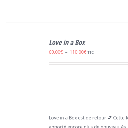
SELECT
CE
OPTIONS
/
Love in a Box
PRODUIT
DÉTAILS
A
Plage
69,00
€
–
110,00
€
TTC
PLUSIEURS
de
VARIATIONS.
LES
prix :
OPTIONS
69,00€
PEUVENT
ÊTRE
à
CHOISIES
110,00€
SUR
LA
PAGE
Love in a Box est de retour 💕 Cette 
DU
PRODUIT
apporté encore plus de nouveautés. 