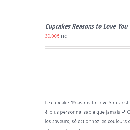
SELECT
OPTIONS
Cupcakes Reasons to Love You
CE
/
DÉTAILS
PRODUIT
30,00
€
TTC
A
PLUSIEURS
VARIATIONS.
LES
OPTIONS
PEUVENT
ÊTRE
CHOISIES
SUR
LA
Le cupcake "Reasons to Love You » est
PAGE
DU
& plus personnalisable que jamais 💕 C
PRODUIT
les saveurs, sélectionnez les couleurs 