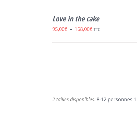
CHOIX DES
CE
OPTIONS
/
Love in the cake
PRODUIT
DÉTAILS
A
Plage
95,00
€
–
168,00
€
TTC
PLUSIEURS
de
VARIATIONS.
LES
prix :
OPTIONS
95,00€
PEUVENT
ÊTRE
à
CHOISIES
168,00€
SUR
LA
PAGE
2 tailles disponibles:
8-12 personnes 1
DU
PRODUIT