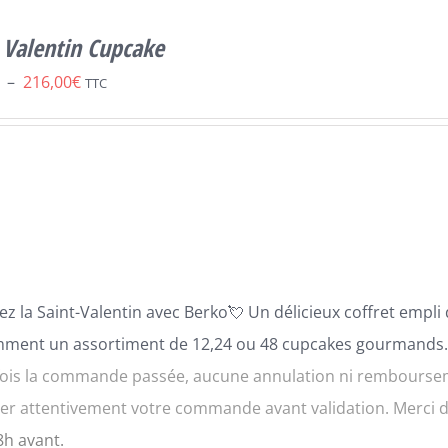
 Valentin Cupcake
Plage
–
216,00
€
TTC
de
prix :
54,00€
à
216,00€
ez la Saint-Valentin avec
B
erko
💘
Un délicie
ux coffret empli
mment un assortiment de 12,24 ou 48 cupcakes gourmands
ois la commande passée, aucune annulation ni rembourseme
fier attentivement votre commande avant validation. Merci
8h avant.