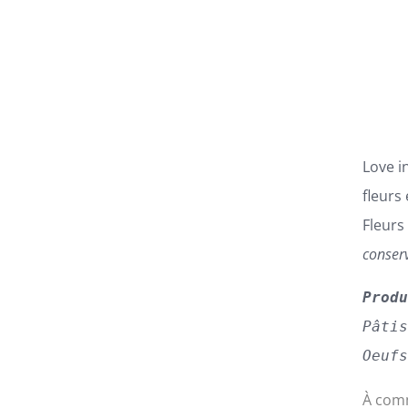
LES
OPTIONS
PEUVENT
ÊTRE
CHOISIES
SUR
LA
PAGE
Love i
DU
PRODUIT
fleurs
Fleurs
conser
Prod
Pâti
Oeuf
À comm