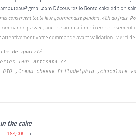
ambuteau@gmail.com Découvrez le Bento cake édition sain
ries conservent toute leur gourmandise pendant 48h au frais.
Po
a commande passée, aucune annulation ni remboursement ne
er attentivement votre commande avant validation. Merci d
uits de qualité
series 100% artisanales
s BIO ,Cream cheese Philadelphia ,chocolate v
in the cake
Plage
–
168,00
€
TTC