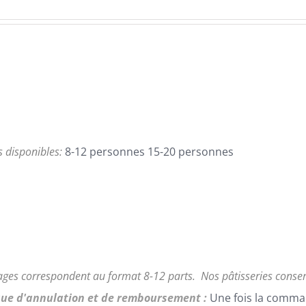
de
prix :
95,00€
à
168,00€
es disponibles:
8-12 personnes 15-20 personnes
ages correspondent au format 8-12 parts.
Nos pâtisseries conse
que d'annulation et de remboursement :
Une fois la comma