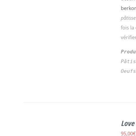
berkor
pâtisse
fois l
vérifi
Prod
Pâti
Oeuf
CE
CHOIX DES OPTIONS
/
DÉTAILS
Love 
PRODUIT
A
95,00
€