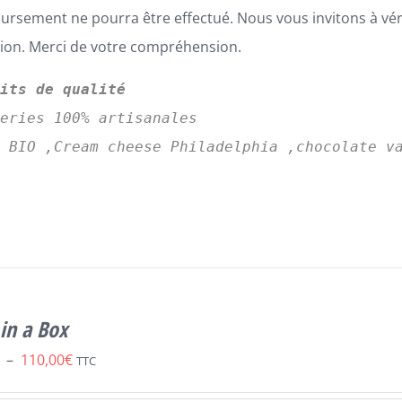
rsement ne pourra être effectué. Nous vous invitons à vé
tion. Merci de votre compréhension.
uits de qualité
series 100% artisanales
s BIO ,Cream cheese Philadelphia ,chocolate v
in a Box
Plage
–
110,00
€
TTC
de