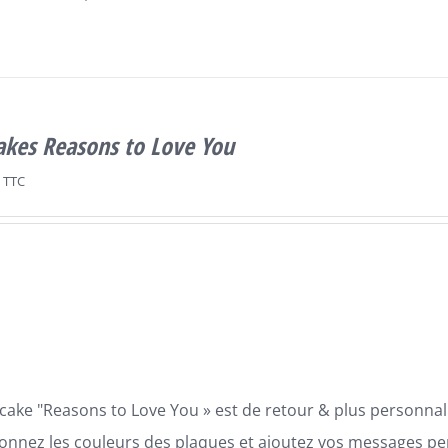
akes Reasons to Love You
TTC
cake "Reasons to Love You » est de retour & plus personnali
ionnez les couleurs des plaques et ajoutez vos messages p