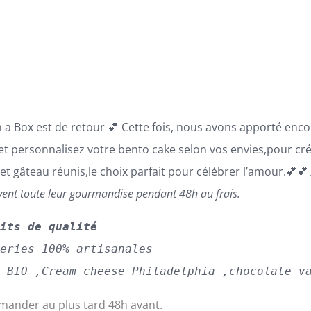
prix :
69,00€
à
110,00€
n a Box est de retour 💕 Cette fois, nous avons apporté enc
 et personnalisez votre bento cake selon vos envies,pour cr
 et gâteau réunis,le choix parfait pour célébrer l’amour.💕
vent toute leur gourmandise pendant 48h au frais.
uits de qualité
series 100% artisanales
s BIO ,Cream cheese Philadelphia ,chocolate v
ander au plus tard 48h avant.