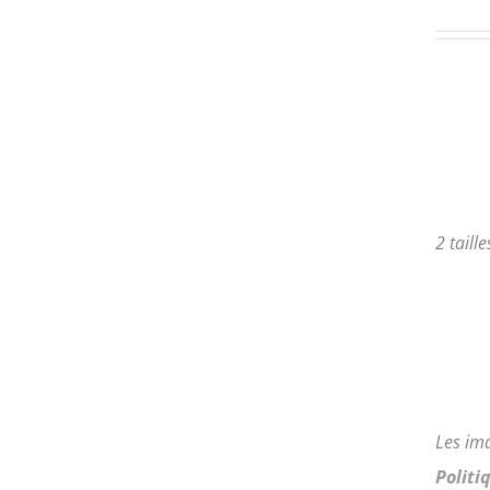
PLUSIEURS
VARIATIONS.
LES
OPTIONS
PEUVENT
ÊTRE
CHOISIES
SUR
LA
PAGE
2 taill
DU
PRODUIT
Les im
Politi