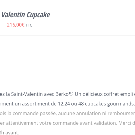
 Valentin Cupcake
Plage
–
216,00
€
TTC
de
prix :
54,00€
à
216,00€
ez la Saint-Valentin avec
B
erko
💘
Un délicie
ux coffret empli
mment un assortiment de 12,24 ou 48 cupcakes gourmands
ois la commande passée, aucune annulation ni rembourseme
fier attentivement votre commande avant validation. Merci
8h avant.