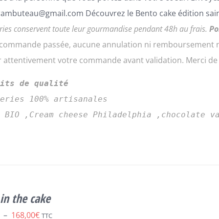
ambuteau@gmail.com Découvrez le Bento cake édition sain
ries conservent toute leur gourmandise pendant 48h au frais.
Po
a commande passée, aucune annulation ni remboursement ne
er attentivement votre commande avant validation. Merci d
uits de qualité
series 100% artisanales
s BIO ,Cream cheese Philadelphia ,chocolate v
in the cake
Plage
–
168,00
€
TTC