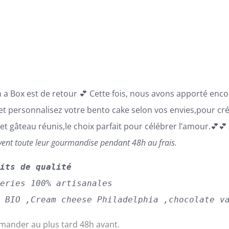
prix :
69,00€
à
110,00€
n a Box est de retour 💕 Cette fois, nous avons apporté enc
 et personnalisez votre bento cake selon vos envies,pour cr
 et gâteau réunis,le choix parfait pour célébrer l’amour.💕
vent toute leur gourmandise pendant 48h au frais.
uits de qualité
series 100% artisanales
s BIO ,Cream cheese Philadelphia ,chocolate v
ander au plus tard 48h avant.