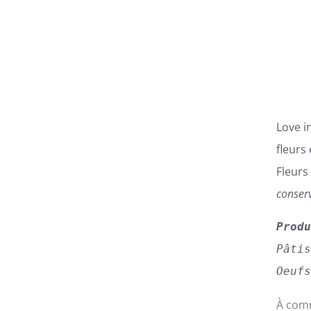
LES
OPTIONS
PEUVENT
ÊTRE
CHOISIES
SUR
LA
PAGE
Love i
DU
PRODUIT
fleurs
Fleurs
conser
Prod
Pâti
Oeuf
À comm