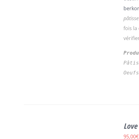
berkor
pâtisse
fois l
vérifi
Prod
Pâti
Oeuf
CE
CHOIX DES OPTIONS
/
DÉTAILS
Love 
PRODUIT
A
95,00
€