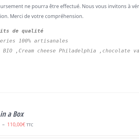
rsement ne pourra être effectué. Nous vous invitons à vé
tion. Merci de votre compréhension.
uits de qualité
series 100% artisanales
s BIO ,Cream cheese Philadelphia ,chocolate v
in a Box
Plage
–
110,00
€
TTC
de