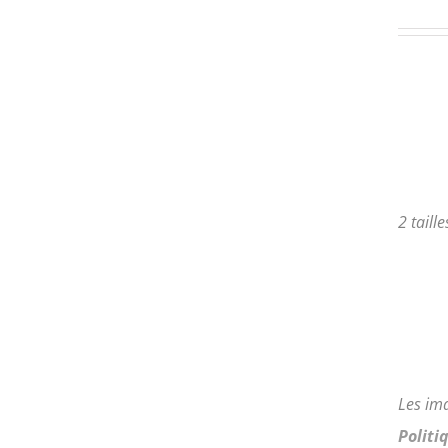
PLUSIEURS
VARIATIONS.
LES
OPTIONS
PEUVENT
ÊTRE
CHOISIES
SUR
LA
PAGE
2 taill
DU
PRODUIT
Les im
Politi