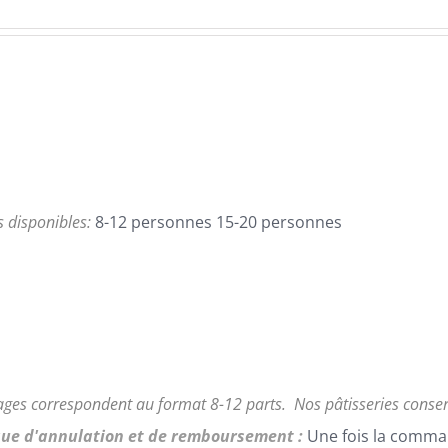
de
prix :
95,00€
à
168,00€
es disponibles:
8-12 personnes 15-20 personnes
ages correspondent au format 8-12 parts.
Nos pâtisseries conse
que d'annulation et de remboursement :
Une fois la comma