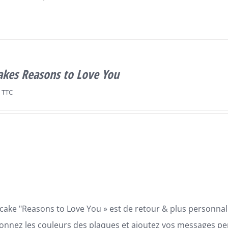
akes Reasons to Love You
TTC
cake "Reasons to Love You » est de retour & plus personnali
ionnez les couleurs des plaques et ajoutez vos messages p