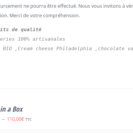
rsement ne pourra être effectué. Nous vous invitons à vé
tion. Merci de votre compréhension.
uits de qualité
series 100% artisanales
s BIO ,Cream cheese Philadelphia ,chocolate v
in a Box
Plage
–
110,00
€
TTC
de