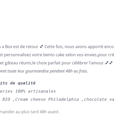
prix :
69,00€
à
110,00€
n a Box est de retour 💕 Cette fois, nous avons apporté enc
 et personnalisez votre bento cake selon vos envies,pour cr
 et gâteau réunis,le choix parfait pour célébrer l’amour.💕
vent toute leur gourmandise pendant 48h au frais.
uits de qualité
series 100% artisanales
s BIO ,Cream cheese Philadelphia ,chocolate v
ander au plus tard 48h avant.