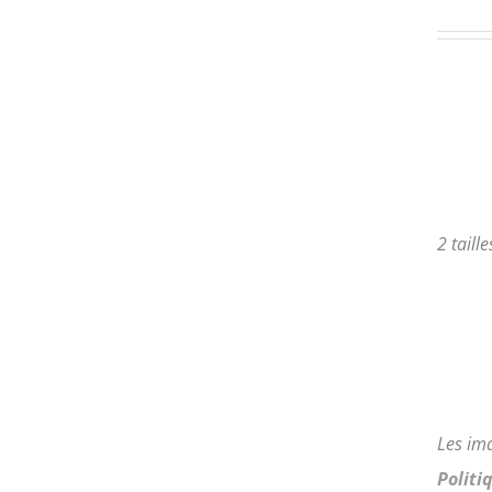
PLUSIEURS
VARIATIONS.
LES
OPTIONS
PEUVENT
ÊTRE
CHOISIES
SUR
LA
PAGE
2 taill
DU
PRODUIT
Les im
Politi