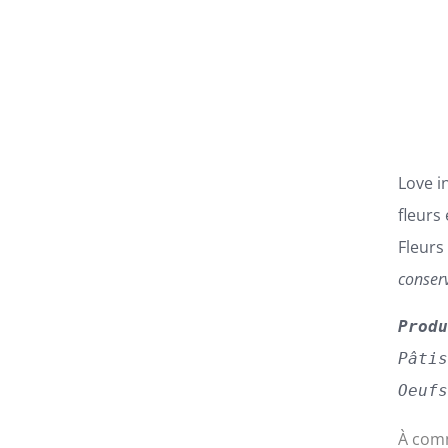
LES
OPTIONS
PEUVENT
ÊTRE
CHOISIES
SUR
LA
PAGE
Love i
DU
PRODUIT
fleurs
Fleurs
conser
Prod
Pâti
Oeuf
À comm