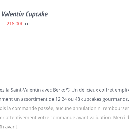
 Valentin Cupcake
Plage
–
216,00
€
TTC
de
prix :
54,00€
à
216,00€
ez la Saint-Valentin avec
B
erko
💘
Un délicie
ux coffret empli
mment un assortiment de 12,24 ou 48 cupcakes gourmands
ois la commande passée, aucune annulation ni rembourseme
fier attentivement votre commande avant validation. Merci
8h avant.