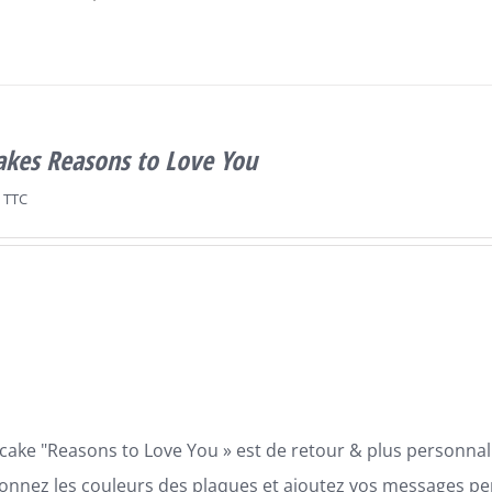
akes Reasons to Love You
TTC
cake "Reasons to Love You » est de retour & plus personnali
ionnez les couleurs des plaques et ajoutez vos messages p