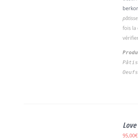
berkor
pâtisse
fois l
vérifi
Prod
Pâti
Oeuf
CE
CHOIX DES OPTIONS
/
DÉTAILS
Love 
PRODUIT
A
95,00
€