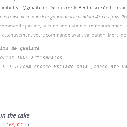
ambuteau@gmail.com Découvrez le Bento cake édition sain
ries conservent toute leur gourmandise pendant 48h au frais.
Po
a commande passée, aucune annulation ni remboursement ne
er attentivement votre commande avant validation. Merci d
uits de qualité
series 100% artisanales
s BIO ,Cream cheese Philadelphia ,chocolate v
in the cake
Plage
–
168,00
€
TTC