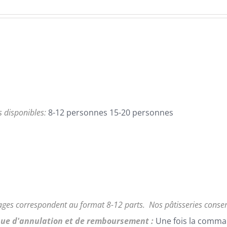
de
prix :
95,00€
à
168,00€
es disponibles:
8-12 personnes 15-20 personnes
ages correspondent au format 8-12 parts.
Nos pâtisseries conse
que d'annulation et de remboursement :
Une fois la comma