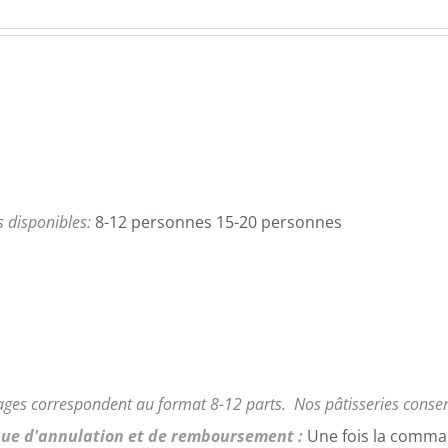
de
prix :
95,00€
à
168,00€
es disponibles:
8-12 personnes 15-20 personnes
ages correspondent au format 8-12 parts.
Nos pâtisseries conse
que d'annulation et de remboursement :
Une fois la comma