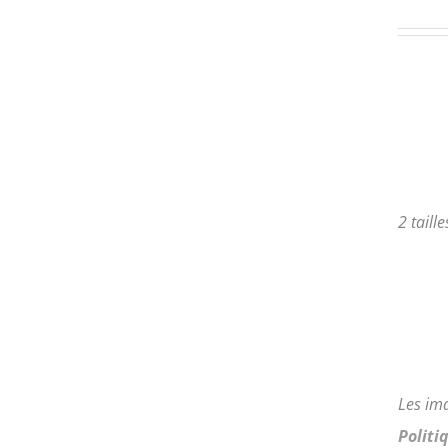
PLUSIEURS
VARIATIONS.
LES
OPTIONS
PEUVENT
ÊTRE
CHOISIES
SUR
LA
PAGE
2 taill
DU
PRODUIT
Les im
Politi