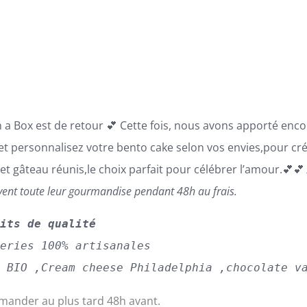
prix :
69,00€
à
110,00€
n a Box est de retour 💕 Cette fois, nous avons apporté enc
 et personnalisez votre bento cake selon vos envies,pour cr
 et gâteau réunis,le choix parfait pour célébrer l’amour.💕
vent toute leur gourmandise pendant 48h au frais.
uits de qualité
series 100% artisanales
s BIO ,Cream cheese Philadelphia ,chocolate v
ander au plus tard 48h avant.