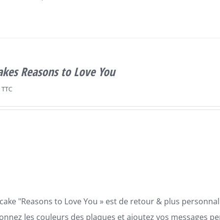
akes Reasons to Love You
TTC
cake "Reasons to Love You » est de retour & plus personnali
ionnez les couleurs des plaques et ajoutez vos messages p