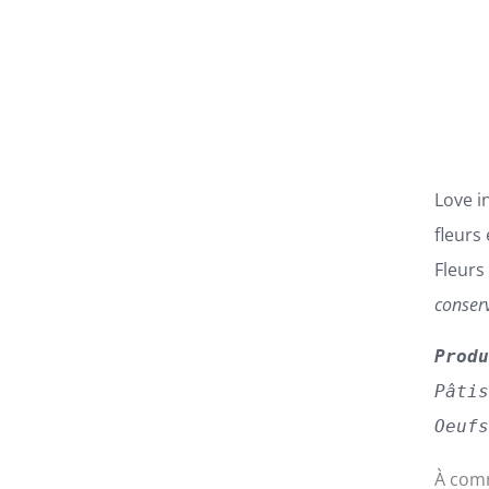
LES
OPTIONS
PEUVENT
ÊTRE
CHOISIES
SUR
LA
PAGE
Love i
DU
PRODUIT
fleurs
Fleurs
conser
Prod
Pâti
Oeuf
À comm