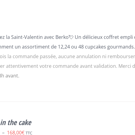
à
216,00€
ez la Saint-Valentin avec
B
erko
💘
Un délicie
ux coffret empli
mment un assortiment de 12,24 ou 48 cupcakes gourmands
ois la commande passée, aucune annulation ni rembourseme
fier attentivement votre commande avant validation. Merci
8h avant.
in the cake
Plage
–
168,00
€
TTC