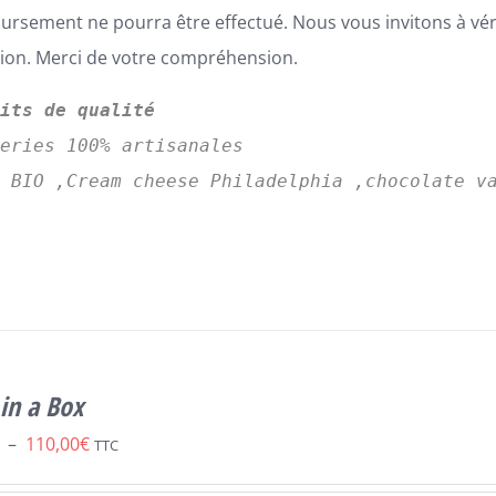
rsement ne pourra être effectué. Nous vous invitons à vé
tion. Merci de votre compréhension.
uits de qualité
series 100% artisanales
s BIO ,Cream cheese Philadelphia ,chocolate v
in a Box
Plage
–
110,00
€
TTC
de