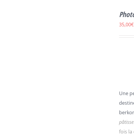
CE
SELECT OPTIONS
/
DÉTAILS
Phot
PRODUIT
A
35,00
€
PLUSIEURS
VARIATIONS.
LES
OPTIONS
PEUVENT
ÊTRE
CHOISIES
SUR
LA
PAGE
Une pe
DU
PRODUIT
destin
berkor
pâtisse
fois l