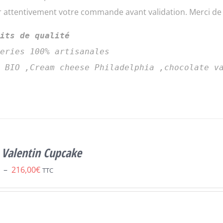
er attentivement votre commande avant validation. Merci d
uits de qualité
series 100% artisanales
s BIO ,Cream cheese Philadelphia ,chocolate v
 Valentin Cupcake
Plage
–
216,00
€
TTC
de
prix :
54,00€