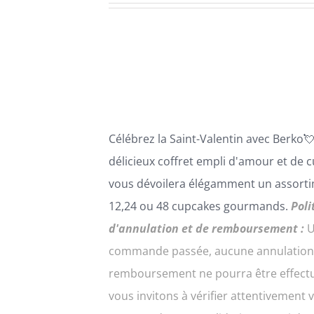
PLUSIEURS
VARIATIONS.
prix :
LES
54,00€
OPTIONS
PEUVENT
à
ÊTRE
216,00€
CHOISIES
SUR
LA
Célébrez la Saint-Valentin avec
B
erko

PAGE
DU
délicie
ux coffret empli d'amour et de
c
PRODUIT
vous dévoilera élégamment un assort
12,24 ou 48 cupcakes gourmands.
Poli
d'annulation et de remboursement :
U
commande passée, aucune annulation
remboursement ne pourra être effect
vous invitons à vérifier attentivement 