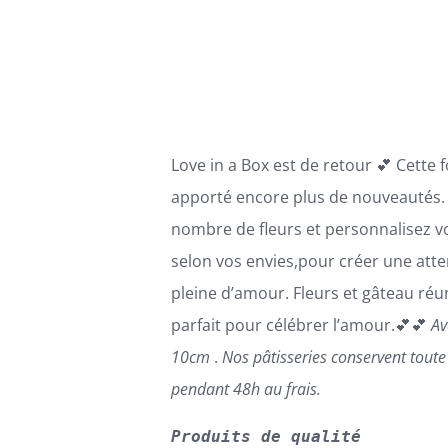
OPTIONS
69,00€
PEUVENT
ÊTRE
à
CHOISIES
110,00€
SUR
LA
PAGE
Love in a Box est de retour 💕 Cette 
DU
PRODUIT
apporté encore plus de nouveautés. 
nombre de fleurs et personnalisez v
selon vos envies,pour créer une atte
pleine d’amour. Fleurs et gâteau réun
parfait pour célébrer l’amour.💕💕
Av
10cm
.
Nos pâtisseries conservent tout
pendant 48h au frais.
Produits de qualité