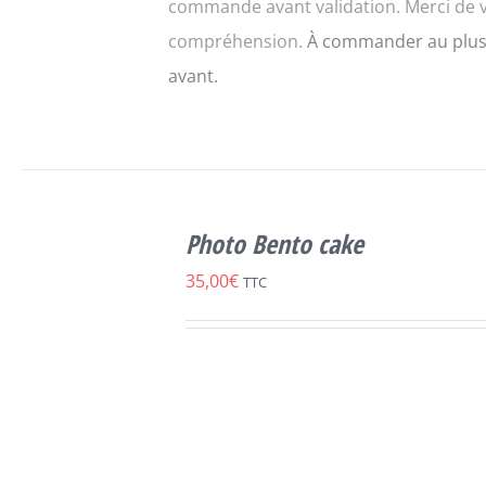
commande avant validation. Merci de 
compréhension.
À commander au plus
avant.
SELECT
CE
OPTIONS
/
Photo Bento cake
PRODUIT
DÉTAILS
A
35,00
€
TTC
PLUSIEURS
VARIATIONS.
LES
OPTIONS
PEUVENT
ÊTRE
CHOISIES
SUR