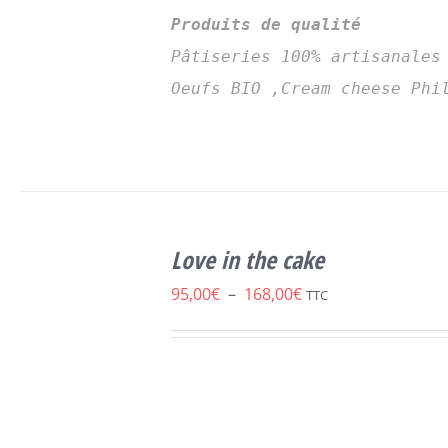
Produits de qualité
Pâtiseries 100% artisanales
Oeufs BIO ,Cream cheese Phi
CHOIX DES
CE
OPTIONS
/
Love in the cake
PRODUIT
DÉTAILS
A
Plage
95,00
€
–
168,00
€
TTC
PLUSIEURS
de
VARIATIONS.
LES
prix :
OPTIONS
95,00€
PEUVENT
ÊTRE
à
CHOISIES