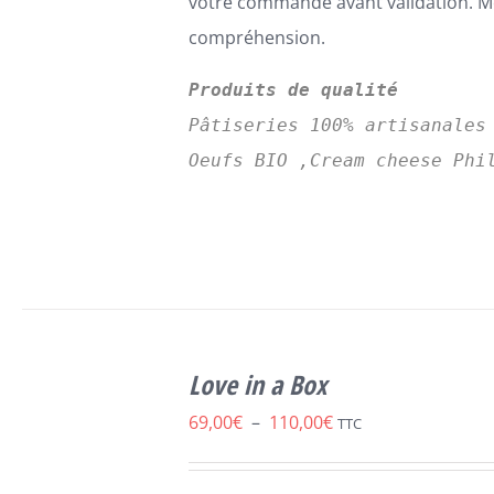
votre commande avant validation. Me
compréhension.
Produits de qualité
Pâtiseries 100% artisanales
Oeufs BIO ,Cream cheese Phi
SELECT
CE
OPTIONS
/
Love in a Box
PRODUIT
DÉTAILS
A
Plage
69,00
€
–
110,00
€
TTC
PLUSIEURS
de
VARIATIONS.
LES
prix :