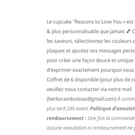
CHOISIES
SUR
LA
Le cupcake "Reasons to Love You » est
PAGE
DU
& plus personnalisable que jamais 💕 C
PRODUIT
les saveurs, sélectionnez les couleurs 
plaques et ajoutez vos messages pers
pour créer une façon douce et unique
d’exprimer exactement pourquoi vous 
Coffret de 6 disponible (pour plus de 
veuillez nous contacter via notre mail
(berkorambuteau@gmail.com)
À comm
plus tard 24h avant.
Politique d’annulat
remboursement :
Une fois la commande
aucune annulation ni remboursement ne 