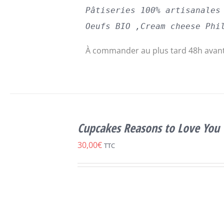
Pâtiseries 100% artisanales
Oeufs BIO ,Cream cheese Phi
À commander au plus tard 48h avant
SELECT
OPTIONS
Cupcakes Reasons to Love You
CE
/
DÉTAILS
PRODUIT
30,00
€
TTC
A
PLUSIEURS
VARIATIONS.
LES
OPTIONS
PEUVENT
ÊTRE