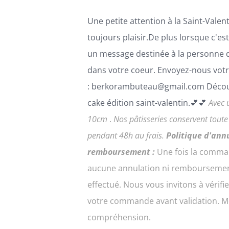
LA
PAGE
Une petite attention à la Saint-Valenti
DU
PRODUIT
toujours plaisir.De plus lorsque c'es
un message destinée à la personne 
dans votre coeur. Envoyez-nous votr
: berkorambuteau@gmail.com Décou
cake édition saint-valentin.💕💕
Avec 
10cm
.
Nos pâtisseries conservent tout
pendant 48h au frais.
Politique d'ann
remboursement :
Une fois la comma
aucune annulation ni remboursemen
effectué. Nous vous invitons à vérifi
votre commande avant validation. Me
compréhension.