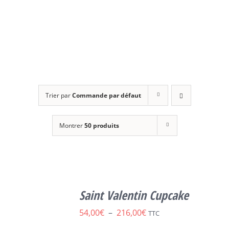
Trier par
Commande par défaut
Montrer
50 produits
SELECT
OPTIONS
Saint Valentin Cupcake
CE
/
DÉTAILS
PRODUIT
Plage
54,00
€
–
216,00
€
TTC
A
de