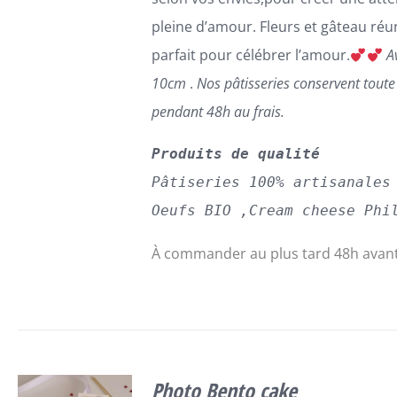
CHOISIES
pleine d’amour. Fleurs et gâteau réun
SUR
LA
parfait pour célébrer l’amour.
A
PAGE
10cm
.
Nos pâtisseries conservent tout
DU
PRODUIT
pendant 48h au frais.
Produits de qualité
Pâtiseries 100% artisanales
Oeufs BIO ,Cream cheese Phi
À commander au plus tard 48h avant
Photo Bento cake