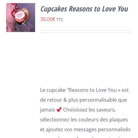
Cupcakes Reasons to Love You
30,00
€
TTC
SELECT
OPTIONS
CE
/
PRODUIT
DÉTAILS
A
PLUSIEURS
VARIATIONS.
LES
Le cupcake "Reasons to Love You » est
OPTIONS
PEUVENT
de retour & plus personnalisable que
ÊTRE
jamais
Choisissez les saveurs,
CHOISIES
SUR
sélectionnez les couleurs des plaques
LA
et ajoutez vos messages personnalisés
PAGE