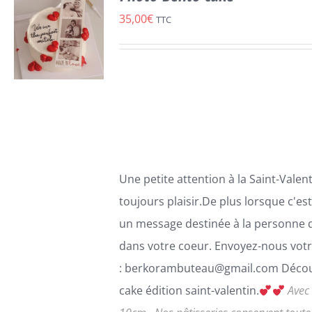
35,00
€
TTC
SELECT
CE
OPTIONS
/
PRODUIT
DÉTAILS
A
PLUSIEURS
Une petite attention à la Saint-Valenti
VARIATIONS.
toujours plaisir.De plus lorsque c'es
LES
OPTIONS
un message destinée à la personne 
PEUVENT
dans votre coeur. Envoyez-nous votr
ÊTRE
CHOISIES
: berkorambuteau@gmail.com Décou
SUR
cake édition saint-valentin.
Avec
LA