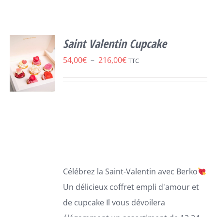
Saint Valentin Cupcake
Plage
54,00
€
–
216,00
€
TTC
de
prix :
54,00€
SELECT
OPTIONS
à
CE
/
216,00€
PRODUIT
DÉTAILS
A
PLUSIEURS
VARIATIONS.
Célébrez la Saint-Valentin avec
B
erko
LES
Un délicie
ux coffret empli d'amour et
OPTIONS
PEUVENT
de
cupcake
Il vous dévoilera
ÊTRE