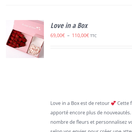
Love in a Box
Plage
69,00
€
–
110,00
€
TTC
de
prix :
69,00€
SELECT
à
CE
OPTIONS
/
110,00€
PRODUIT
DÉTAILS
A
PLUSIEURS
Love in a Box est de retour
Cette 
VARIATIONS.
LES
apporté encore plus de nouveautés. 
OPTIONS
nombre de fleurs et personnalisez v
PEUVENT
ÊTRE
selon vos envies,pour créer une atte