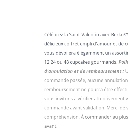
PEUVENT
à
ÊTRE
216,00€
CHOISIES
SUR
LA
Célébrez la Saint-Valentin avec
B
erko

PAGE
DU
délicie
ux coffret empli d'amour et de
c
PRODUIT
vous dévoilera élégamment un assort
12,24 ou 48 cupcakes gourmands.
Poli
d'annulation et de remboursement :
U
commande passée, aucune annulation
remboursement ne pourra être effect
vous invitons à vérifier attentivement 
commande avant validation. Merci de 
compréhension.
À commander au plus
avant.