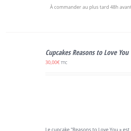
À commander au plus tard 48h avant
SELECT
OPTIONS
Cupcakes Reasons to Love You
CE
/
DÉTAILS
PRODUIT
30,00
€
TTC
A
PLUSIEURS
VARIATIONS.
LES
OPTIONS
PEUVENT
ÊTRE
CHOISIES
SUR
LA
Le cupcake "Reasons to Love You » est