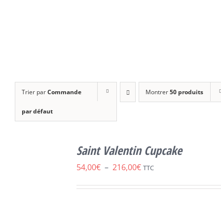
Trier par
Commande
Montrer
50 produits
par défaut
SELECT
OPTIONS
Saint Valentin Cupcake
CE
/
DÉTAILS
PRODUIT
Plage
54,00
€
–
216,00
€
TTC
A
de
PLUSIEURS
VARIATIONS.
prix :
LES
54,00€
OPTIONS