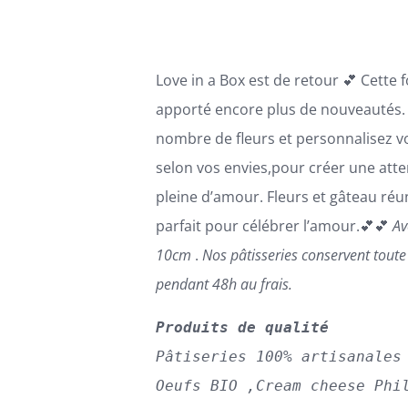
CHOISIES
110,00€
SUR
LA
PAGE
Love in a Box est de retour 💕 Cette 
DU
PRODUIT
apporté encore plus de nouveautés. 
nombre de fleurs et personnalisez v
selon vos envies,pour créer une atte
pleine d’amour. Fleurs et gâteau réun
parfait pour célébrer l’amour.💕💕
Av
10cm
.
Nos pâtisseries conservent tout
pendant 48h au frais.
Produits de qualité
Pâtiseries 100% artisanales
Oeufs BIO ,Cream cheese Phi