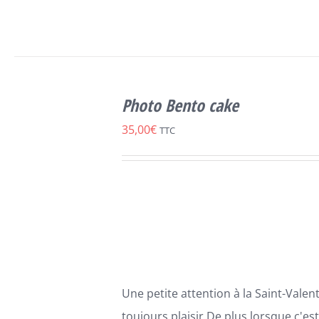
SELECT
CE
OPTIONS
/
Photo Bento cake
PRODUIT
DÉTAILS
A
35,00
€
TTC
PLUSIEURS
VARIATIONS.
LES
OPTIONS
PEUVENT
ÊTRE
CHOISIES
SUR
LA
PAGE
Une petite attention à la Saint-Valenti
DU
PRODUIT
toujours plaisir.De plus lorsque c'es