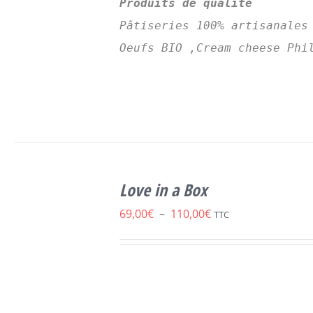
Produits de qualité
Pâtiseries 100% artisanales
Oeufs BIO ,Cream cheese Phi
SELECT
CE
OPTIONS
/
Love in a Box
PRODUIT
DÉTAILS
A
Plage
69,00
€
–
110,00
€
TTC
PLUSIEURS
de
VARIATIONS.
LES
prix :
OPTIONS
69,00€
PEUVENT
ÊTRE
à