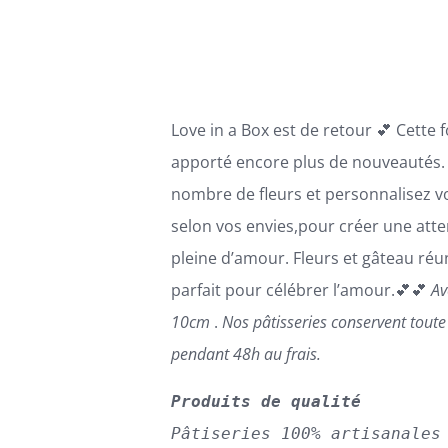
PEUVENT
ÊTRE
à
CHOISIES
110,00€
SUR
LA
PAGE
Love in a Box est de retour 💕 Cette 
DU
PRODUIT
apporté encore plus de nouveautés. 
nombre de fleurs et personnalisez v
selon vos envies,pour créer une atte
pleine d’amour. Fleurs et gâteau réun
parfait pour célébrer l’amour.💕💕
Av
10cm
.
Nos pâtisseries conservent tout
pendant 48h au frais.
Produits de qualité
Pâtiseries 100% artisanales