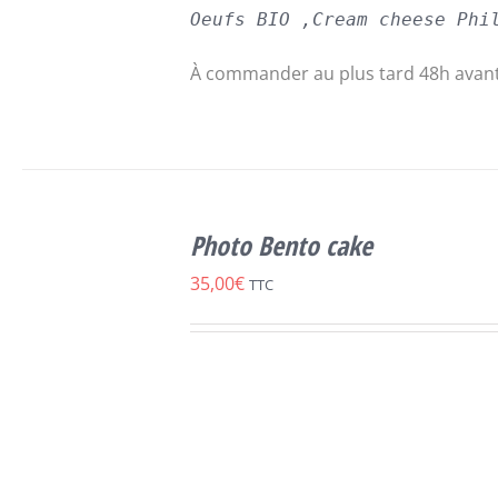
Oeufs BIO ,Cream cheese Phi
À commander au plus tard 48h avant
SELECT
CE
OPTIONS
/
Photo Bento cake
PRODUIT
DÉTAILS
A
35,00
€
TTC
PLUSIEURS
VARIATIONS.
LES
OPTIONS
PEUVENT
ÊTRE
CHOISIES
SUR
LA