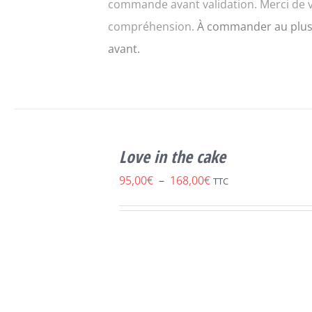
commande avant validation. Merci de 
compréhension.
À commander au plus
avant.
CHOIX DES
CE
OPTIONS
/
Love in the cake
PRODUIT
DÉTAILS
A
Plage
95,00
€
–
168,00
€
TTC
PLUSIEURS
de
VARIATIONS.
LES
prix :
OPTIONS
95,00€
PEUVENT
ÊTRE
à
CHOISIES
168,00€
SUR