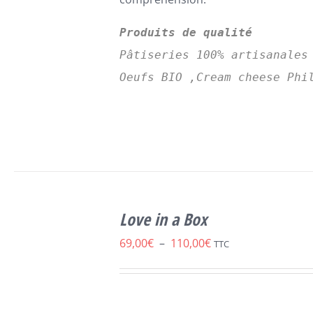
Produits de qualité
Pâtiseries 100% artisanales
Oeufs BIO ,Cream cheese Phi
SELECT
CE
OPTIONS
/
Love in a Box
PRODUIT
DÉTAILS
A
Plage
69,00
€
–
110,00
€
TTC
PLUSIEURS
de
VARIATIONS.
LES
prix :
OPTIONS
69,00€