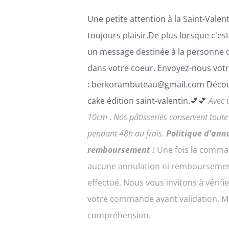
PAGE
Une petite attention à la Saint-Valenti
DU
PRODUIT
toujours plaisir.De plus lorsque c'es
un message destinée à la personne 
dans votre coeur. Envoyez-nous votr
: berkorambuteau@gmail.com Décou
cake édition saint-valentin.💕💕
Avec 
10cm
.
Nos pâtisseries conservent tout
pendant 48h au frais.
Politique d'ann
remboursement :
Une fois la comma
aucune annulation ni remboursemen
effectué. Nous vous invitons à vérifi
votre commande avant validation. Me
compréhension.