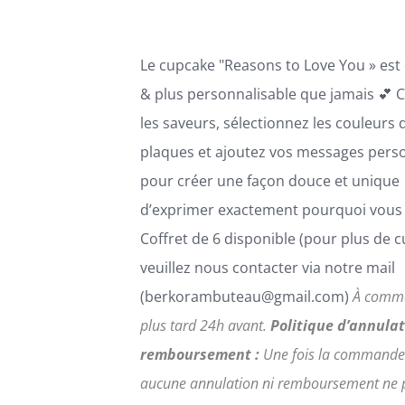
CHOISIES
SUR
LA
Le cupcake "Reasons to Love You » est
PAGE
DU
& plus personnalisable que jamais 💕 C
PRODUIT
les saveurs, sélectionnez les couleurs 
plaques et ajoutez vos messages pers
pour créer une façon douce et unique
d’exprimer exactement pourquoi vous 
Coffret de 6 disponible (pour plus de 
veuillez nous contacter via notre mail
(berkorambuteau@gmail.com)
À comm
plus tard 24h avant.
Politique d’annulat
remboursement :
Une fois la commande
aucune annulation ni remboursement ne 