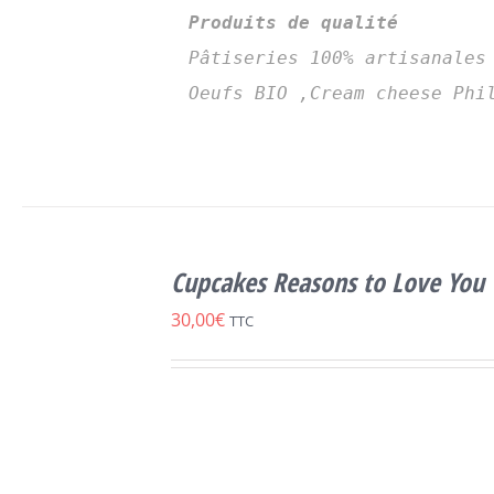
Produits de qualité
Pâtiseries 100% artisanales
Oeufs BIO ,Cream cheese Phi
SELECT
OPTIONS
Cupcakes Reasons to Love You
CE
/
DÉTAILS
PRODUIT
30,00
€
TTC
A
PLUSIEURS
VARIATIONS.
LES
OPTIONS
PEUVENT
ÊTRE