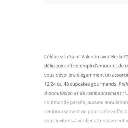
PLUSIEURS
VARIATIONS.
prix :
LES
54,00€
OPTIONS
PEUVENT
à
ÊTRE
216,00€
CHOISIES
SUR
LA
Célébrez la Saint-Valentin avec
B
erko

PAGE
DU
délicie
ux coffret empli d'amour et de
c
PRODUIT
vous dévoilera élégamment un assort
12,24 ou 48 cupcakes gourmands.
Poli
d'annulation et de remboursement :
U
commande passée, aucune annulation
remboursement ne pourra être effect
vous invitons à vérifier attentivement 