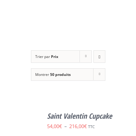
Trier par
Prix
Montrer
50 produits
SELECT
OPTIONS
Saint Valentin Cupcake
CE
/
DÉTAILS
PRODUIT
Plage
54,00
€
–
216,00
€
TTC
A
de