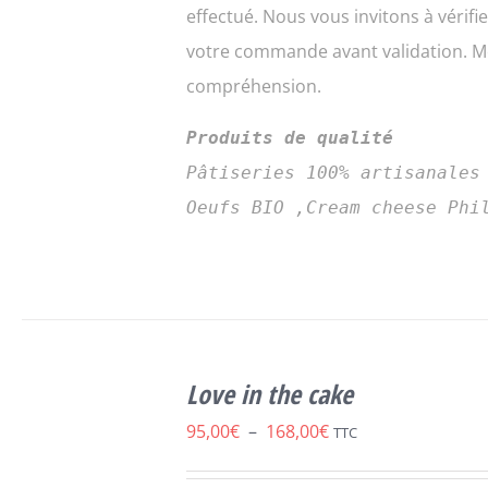
effectué. Nous vous invitons à vérifi
votre commande avant validation. Me
compréhension.
Produits de qualité
Pâtiseries 100% artisanales
Oeufs BIO ,Cream cheese Phi
CHOIX DES
CE
OPTIONS
/
Love in the cake
PRODUIT
DÉTAILS
A
Plage
95,00
€
–
168,00
€
TTC
PLUSIEURS
de
VARIATIONS.