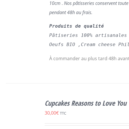
10cm
.
Nos pâtisseries conservent tout
pendant 48h au frais.
Produits de qualité
Pâtiseries 100% artisanales
Oeufs BIO ,Cream cheese Phi
À commander au plus tard 48h avant
SELECT
OPTIONS
Cupcakes Reasons to Love You
CE
/
DÉTAILS
PRODUIT
30,00
€
TTC
A
PLUSIEURS