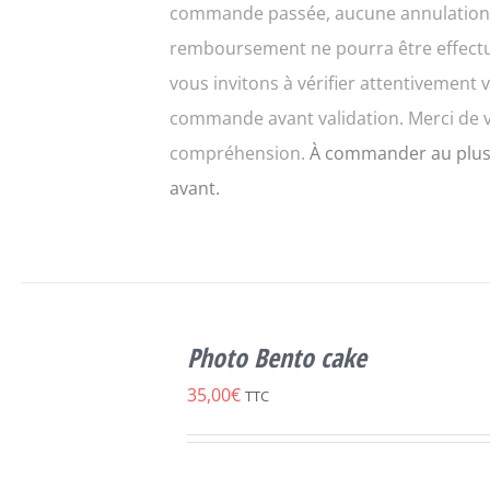
commande passée, aucune annulation
remboursement ne pourra être effect
vous invitons à vérifier attentivement 
commande avant validation. Merci de 
compréhension.
À commander au plus
avant.
SELECT
CE
OPTIONS
/
Photo Bento cake
PRODUIT
DÉTAILS
A
35,00
€
TTC
PLUSIEURS
VARIATIONS.
LES
OPTIONS