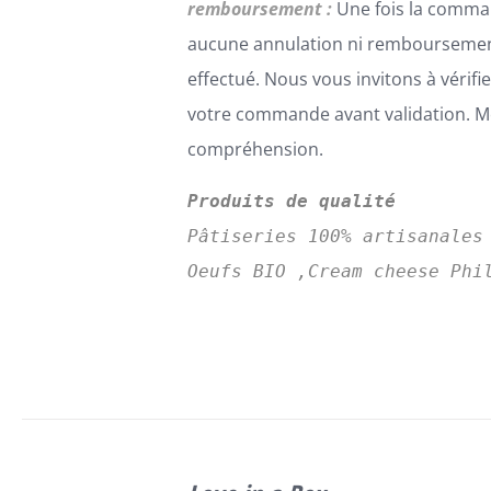
remboursement :
Une fois la comma
aucune annulation ni remboursemen
effectué. Nous vous invitons à vérifi
votre commande avant validation. Me
compréhension.
Produits de qualité
Pâtiseries 100% artisanales
Oeufs BIO ,Cream cheese Phi
SELECT
CE
OPTIONS
/