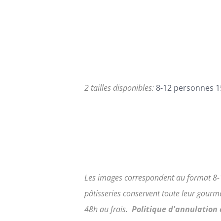
LES
prix :
OPTIONS
95,00€
PEUVENT
ÊTRE
à
CHOISIES
168,00€
SUR
LA
PAGE
2 tailles disponibles:
8-12 personnes 1
DU
PRODUIT
Les images correspondent au format 8-
pâtisseries conservent toute leur gour
48h au frais.
Politique d'annulation 