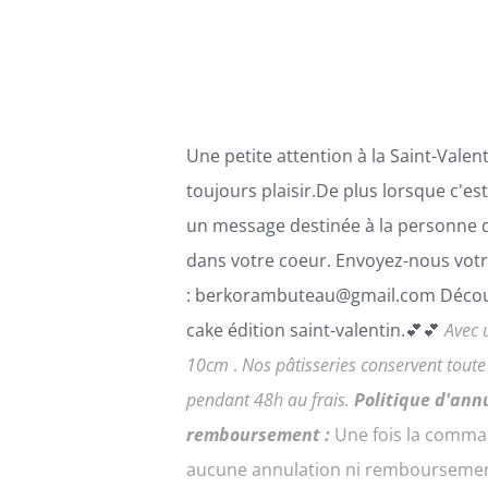
PEUVENT
ÊTRE
CHOISIES
SUR
LA
PAGE
Une petite attention à la Saint-Valenti
DU
PRODUIT
toujours plaisir.De plus lorsque c'es
un message destinée à la personne 
dans votre coeur. Envoyez-nous votr
: berkorambuteau@gmail.com Décou
cake édition saint-valentin.💕💕
Avec 
10cm
.
Nos pâtisseries conservent tout
pendant 48h au frais.
Politique d'ann
remboursement :
Une fois la comma
aucune annulation ni remboursemen