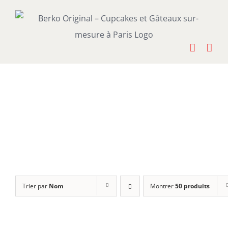
Passer
au
contenu
Trier par
Nom
Montrer
50 produits