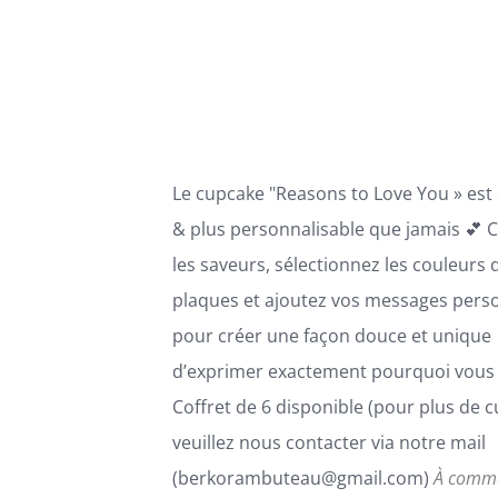
VARIATIONS.
LES
OPTIONS
PEUVENT
ÊTRE
CHOISIES
SUR
LA
Le cupcake "Reasons to Love You » est
PAGE
DU
& plus personnalisable que jamais 💕 C
PRODUIT
les saveurs, sélectionnez les couleurs 
plaques et ajoutez vos messages pers
pour créer une façon douce et unique
d’exprimer exactement pourquoi vous 
Coffret de 6 disponible (pour plus de 
veuillez nous contacter via notre mail
(berkorambuteau@gmail.com)
À comm