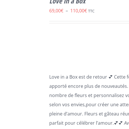
Love in a Box
PRODUIT
DÉTAILS
A
Plage
69,00
€
–
110,00
€
TTC
PLUSIEURS
de
VARIATIONS.
LES
prix :
OPTIONS
69,00€
PEUVENT
ÊTRE
à
CHOISIES
110,00€
SUR
LA
PAGE
Love in a Box est de retour 💕 Cette 
DU
PRODUIT
apporté encore plus de nouveautés. 
nombre de fleurs et personnalisez v
selon vos envies,pour créer une atte
pleine d’amour. Fleurs et gâteau réun
parfait pour célébrer l’amour.💕💕
Av