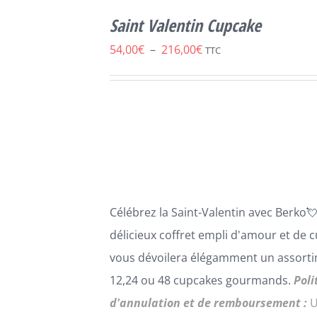
SELECT
OPTIONS
Saint Valentin Cupcake
CE
/
DÉTAILS
PRODUIT
Plage
54,00
€
–
216,00
€
TTC
A
de
PLUSIEURS
VARIATIONS.
prix :
LES
54,00€
OPTIONS
PEUVENT
à
ÊTRE
216,00€
CHOISIES
SUR
LA
Célébrez la Saint-Valentin avec
B
erko

PAGE
DU
délicie
ux coffret empli d'amour et de
c
PRODUIT
vous dévoilera élégamment un assort
12,24 ou 48 cupcakes gourmands.
Poli
d'annulation et de remboursement :
U