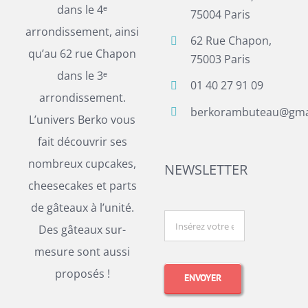
dans le 4ᵉ
75004 Paris
arrondissement, ainsi
62 Rue Chapon,
qu’au 62 rue Chapon
75003 Paris
dans le 3ᵉ
01 40 27 91 09
arrondissement.
berkorambuteau@gma
L’univers Berko vous
fait découvrir ses
nombreux cupcakes,
NEWSLETTER
cheesecakes et parts
de gâteaux à l’unité.
Des gâteaux sur-
mesure sont aussi
proposés !