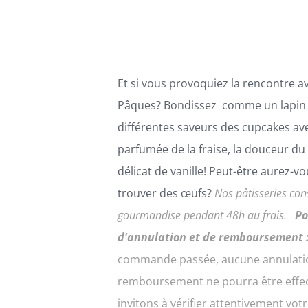
ÊTRE
à
CHOISIES
59,00€
SUR
LA
PAGE
Et si vous provoquiez la rencontre av
DU
PRODUIT
Pâques? Bondissez comme un lapin 
différentes saveurs des cupcakes ave
parfumée de la fraise, la douceur du 
délicat de vanille! Peut-être aurez-v
trouver des œufs?
Nos pâtisseries con
gourmandise pendant 48h au frais.
Po
d'annulation et de remboursement 
commande passée, aucune annulati
remboursement ne pourra être effe
invitons à vérifier attentivement v