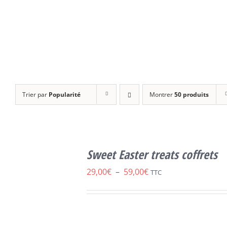
Trier par
Popularité
Montrer
50 produits
CHOIX DES
CE
OPTIONS
/
Sweet Easter treats coffrets
PRODUIT
DÉTAILS
A
Plage
29,00
€
–
59,00
€
TTC
PLUSIEURS
de
VARIATIONS.
LES
prix :
OPTIONS
29,00€
PEUVENT