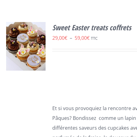
Sweet Easter treats coffrets
Plage
29,00
€
–
59,00
€
TTC
de
prix :
29,00€
à
59,00€
CHOIX DES
CE
OPTIONS
/
PRODUIT
DÉTAILS
Et si vous provoquiez la rencontre av
A
PLUSIEURS
Pâques? Bondissez comme un lapin 
VARIATIONS.
différentes saveurs des cupcakes ave
LES
OPTIONS