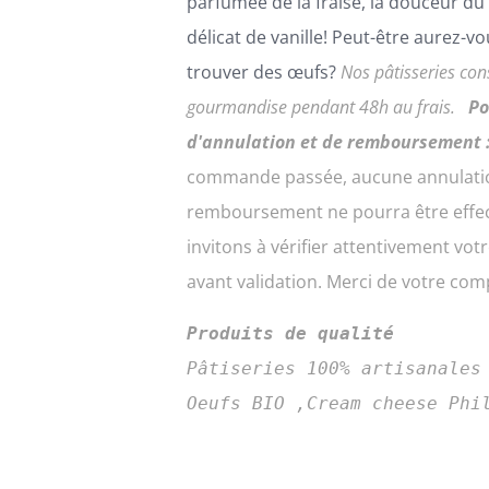
parfumée de la fraise, la douceur du 
PEUVENT
délicat de vanille! Peut-être aurez-v
ÊTRE
CHOISIES
trouver des œufs?
Nos pâtisseries con
SUR
gourmandise pendant 48h au frais.
Po
LA
PAGE
d'annulation et de remboursement 
DU
commande passée, aucune annulati
PRODUIT
remboursement ne pourra être effe
invitons à vérifier attentivement v
avant validation. Merci de votre co
Produits de qualité
Pâtiseries 100% artisanales