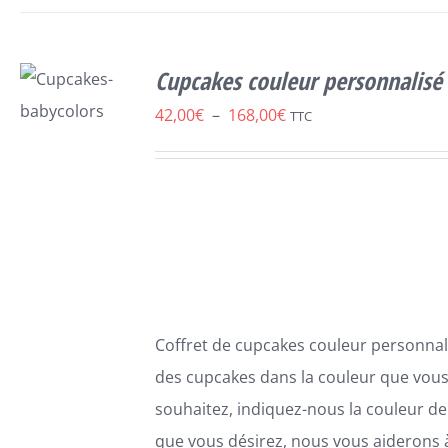
Cupcakes couleur personnalisé
Plage
42,00
€
–
168,00
€
TTC
SELECT
de
OPTIONS
prix :
CE
/
DÉTAILS
PRODUIT
42,00€
A
à
PLUSIEURS
VARIATIONS.
168,00€
LES
OPTIONS
PEUVENT
Coffret de cupcakes couleur personnali
ÊTRE
des cupcakes dans la couleur que vou
CHOISIES
SUR
souhaitez, indiquez-nous la couleur d
LA
que vous désirez, nous vous aiderons à
PAGE