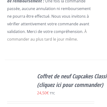
de remboursement :
Une fois la commande
passée, aucune annulation ni remboursement
ne pourra être effectué. Nous vous invitons à
vérifier attentivement votre commande avant
validation. Merci de votre compréhension.
À
commander au plus tard le jour même.
SELECT
OPTIONS
Coffret de neuf Cupcakes Class
CE
/
DÉTAILS
PRODUIT
(cliquez ici pour commander)
A
24,50
€
PLUSIEURS
TTC
VARIATIONS.
LES