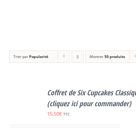
Trier par
Popularité
Montrer
50 produits
SELECT
OPTIONS
Coffret de Six Cupcakes Classiq
CE
/
DÉTAILS
PRODUIT
(cliquez ici pour commander)
A
15,50
€
PLUSIEURS
TTC
VARIATIONS.
LES
OPTIONS