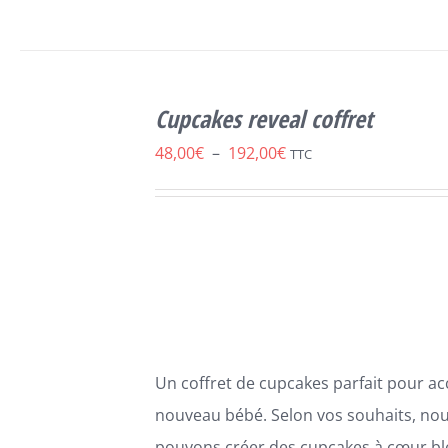
SELECT
OPTIONS
Cupcakes reveal coffret
CE
/
DÉTAILS
PRODUIT
Plage
48,00
€
–
192,00
€
TTC
A
de
PLUSIEURS
VARIATIONS.
prix :
LES
48,00€
OPTIONS
PEUVENT
à
ÊTRE
192,00€
CHOISIES
SUR
LA
Un coffret de cupcakes parfait pour accu
PAGE
DU
nouveau bébé. Selon vos souhaits, no
PRODUIT
pouvons créer des cupcakes à cœur bl