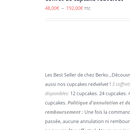
CE
/
DÉTAILS
PRODUIT
Plage
48,00
€
–
192,00
€
TTC
A
de
PLUSIEURS
VARIATIONS.
prix :
LES
48,00€
OPTIONS
PEUVENT
à
ÊTRE
192,00€
CHOISIES
SUR
LA
Les Best Seller de chez Berko...Découv
PAGE
DU
aussi nos cupcakes redvelvet !
3 coffret
PRODUIT
disponibles:
12 cupcakes. 24 cupcakes. 
cupcakes.
Politique d'annulation et d
remboursement :
Une fois la comman
passée, aucune annulation ni rembou