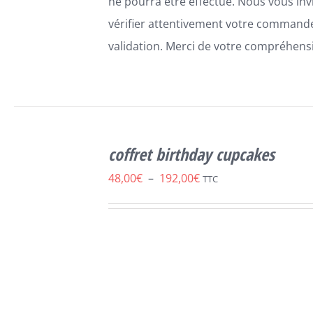
ne pourra être effectué. Nous vous inv
vérifier attentivement votre command
validation. Merci de votre compréhens
SELECT
OPTIONS
coffret birthday cupcakes
CE
/
DÉTAILS
PRODUIT
Plage
48,00
€
–
192,00
€
TTC
A
de
PLUSIEURS
VARIATIONS.
prix :
LES
48,00€
OPTIONS
PEUVENT
à
ÊTRE
192,00€
CHOISIES
SUR