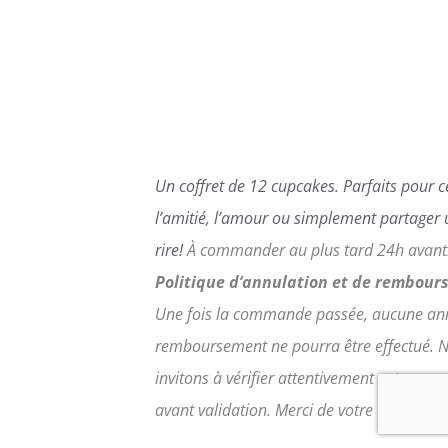
VARIATIONS.
LES
OPTIONS
PEUVENT
ÊTRE
CHOISIES
SUR
LA
Un coffret de 12 cupcakes.
Parfaits pour c
PAGE
DU
l’amitié, l’amour ou simplement partager 
PRODUIT
rire!
À commander au plus tard 24h avant
Politique d’annulation et de rembour
Une fois la commande passée, aucune ann
remboursement ne pourra être effectué. 
invitons à vérifier attentivement votre c
avant validation.
Merci de votre compréhe