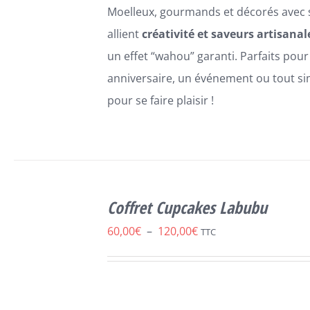
LA
Moelleux, gourmands et décorés avec so
PAGE
DU
allient
créativité et saveurs artisanal
PRODUIT
un effet “wahou” garanti. Parfaits pour
anniversaire, un événement ou tout s
pour se faire plaisir !
SELECT
OPTIONS
Coffret Cupcakes Labubu
CE
/
DÉTAILS
PRODUIT
Plage
60,00
€
–
120,00
€
TTC
A
de
PLUSIEURS
VARIATIONS.
prix :
LES
60,00€
OPTIONS