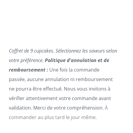
OPTIONS
PEUVENT
ÊTRE
CHOISIES
SUR
LA
PAGE
DU
Coffret de 9 cupcakes. Sélectionnez les saveurs selon
PRODUIT
votre préférence.
Politique d'annulation et de
remboursement :
Une fois la commande
passée, aucune annulation ni remboursement
ne pourra être effectué. Nous vous invitons à
vérifier attentivement votre commande avant
validation. Merci de votre compréhension.
À
commander au plus tard le jour même.