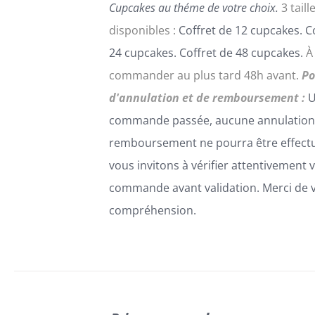
Cupcakes au théme de votre choix.
3 taill
PAGE
DU
disponibles :
Coffret de 12 cupcakes. C
PRODUIT
24 cupcakes. Coffret de 48 cupcakes.
À
commander au plus tard 48h avant.
Po
d'annulation et de remboursement :
U
commande passée, aucune annulation
remboursement ne pourra être effect
vous invitons à vérifier attentivement 
commande avant validation. Merci de 
compréhension.
SELECT
OPTIONS