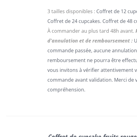
LA
3 tailles disponibles :
Coffret de 12 cup
PAGE
DU
Coffret de 24 cupcakes. Coffret de 48 
PRODUIT
À commander au plus tard 48h avant.
d'annulation et de remboursement :
U
commande passée, aucune annulation
remboursement ne pourra être effect
vous invitons à vérifier attentivement 
commande avant validation. Merci de 
compréhension.
SELECT
OPTIONS
Coffret de cupcake fruits rouge