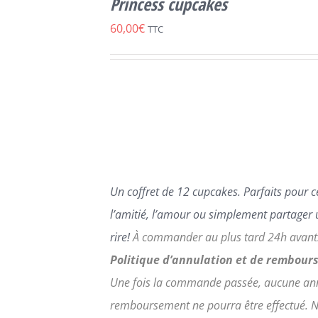
Princess cupcakes
CE
/
DÉTAILS
PRODUIT
60,00
€
TTC
A
PLUSIEURS
VARIATIONS.
LES
OPTIONS
PEUVENT
ÊTRE
CHOISIES
SUR
LA
Un coffret de 12 cupcakes.
Parfaits pour c
PAGE
DU
l’amitié, l’amour ou simplement partager 
PRODUIT
rire!
À commander au plus tard 24h avant
Politique d’annulation et de rembour
Une fois la commande passée, aucune ann
remboursement ne pourra être effectué. 