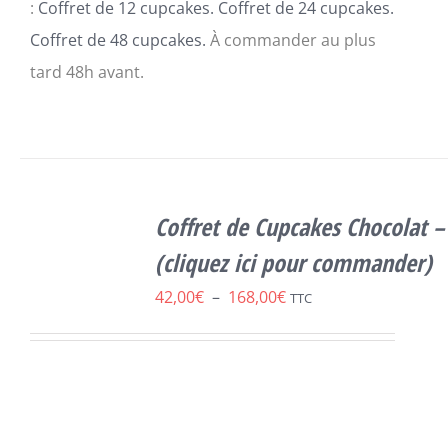
:
Coffret de 12 cupcakes. Coffret de 24 cupcakes.
Coffret de 48 cupcakes.
À commander au plus
tard 48h avant.
SELECT
OPTIONS
Coffret de Cupcakes Chocolat –
CE
/
DÉTAILS
PRODUIT
(cliquez ici pour commander)
A
Plage
42,00
€
–
168,00
€
PLUSIEURS
TTC
VARIATIONS.
de
LES
prix :
OPTIONS
PEUVENT
42,00€
ÊTRE
à
CHOISIES