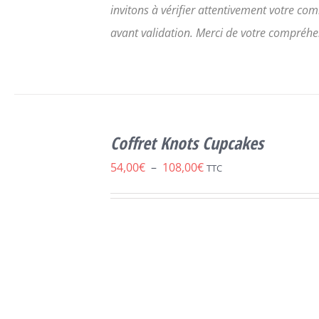
invitons à vérifier attentivement votre c
avant validation.
Merci de votre compréhe
SELECT
OPTIONS
Coffret Knots Cupcakes
CE
/
DÉTAILS
PRODUIT
Plage
54,00
€
–
108,00
€
TTC
A
de
PLUSIEURS
VARIATIONS.
prix :
LES
54,00€
OPTIONS
PEUVENT
à
ÊTRE
108,00€
CHOISIES
SUR