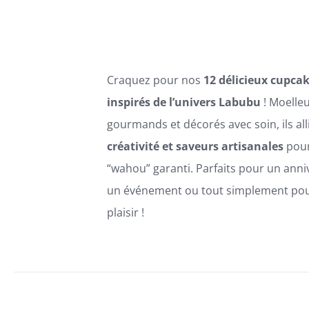
PEUVENT
à
ÊTRE
120,00€
CHOISIES
SUR
LA
Craquez pour nos
12 délicieux cupca
PAGE
DU
inspirés de l’univers Labubu
! Moelleu
PRODUIT
gourmands et décorés avec soin, ils all
créativité et saveurs artisanales
pour
“wahou” garanti. Parfaits pour un anni
un événement ou tout simplement pour
plaisir !
SELECT