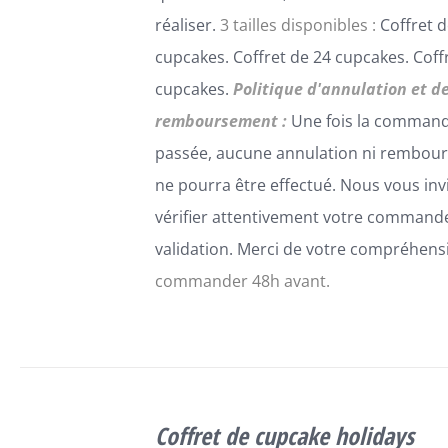
DU
réaliser.
3 tailles disponibles :
Coffret d
PRODUIT
cupcakes. Coffret de 24 cupcakes. Coff
cupcakes.
Politique d'annulation et d
remboursement :
Une fois la comman
passée, aucune annulation ni rembou
ne pourra être effectué. Nous vous inv
vérifier attentivement votre command
validation. Merci de votre compréhens
commander 48h avant.
SELECT
OPTIONS
Coffret de cupcake holidays
CE
/
DÉTAILS