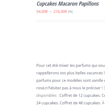
OPTIONS
Cupcakes Macaron Papillons
CE
/
DÉTAILS
PRODUIT
Plage
54,00
€
–
216,00
€
TTC
A
de
PLUSIEURS
VARIATIONS.
prix :
LES
54,00€
OPTIONS
PEUVENT
à
ÊTRE
216,00€
CHOISIES
SUR
LA
Pour cet été mixer les parfums qui vou
PAGE
DU
rappellerons vos plus belles vacances !
PRODUIT
parfums pour ce modéles sont vanille
rose,n'hésitez pas à nous le préciser !
disponibles :
Coffret de 12 cupcakes. C
24 cupcakes. Coffret de 48 cupcakes.
À