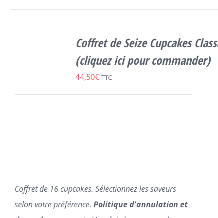
SELECT
OPTIONS
Coffret de Seize Cupcakes Class
CE
/
DÉTAILS
PRODUIT
(cliquez ici pour commander)
A
44,50
€
PLUSIEURS
TTC
VARIATIONS.
LES
OPTIONS
PEUVENT
ÊTRE
CHOISIES
SUR
LA
PAGE
DU
Coffret de 16 cupcakes. Sélectionnez les saveurs
PRODUIT
selon votre préférence.
Politique d'annulation et