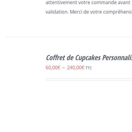
attentivement votre commande avant
validation. Merci de votre compréhens
SELECT
OPTIONS
Coffret de Cupcakes Personnali
CE
/
DÉTAILS
PRODUIT
Plage
60,00
€
–
240,00
€
TTC
A
de
PLUSIEURS
VARIATIONS.
prix :
LES
60,00€
OPTIONS
PEUVENT
à
ÊTRE
240,00€
CHOISIES
SUR
LA