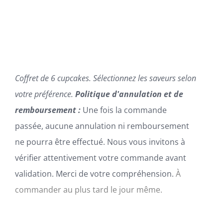
PEUVENT
ÊTRE
CHOISIES
SUR
LA
PAGE
DU
Coffret de 6 cupcakes. Sélectionnez les saveurs selon
PRODUIT
votre préférence.
Politique d'annulation et de
remboursement :
Une fois la commande
passée, aucune annulation ni remboursement
ne pourra être effectué. Nous vous invitons à
vérifier attentivement votre commande avant
validation. Merci de votre compréhension.
À
commander au plus tard le jour même.