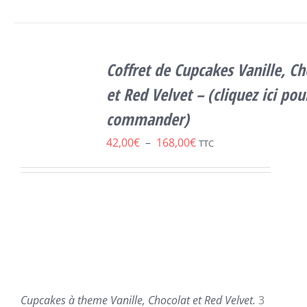
SELECT
OPTIONS
Coffret de Cupcakes Vanille, Ch
CE
/
DÉTAILS
PRODUIT
et Red Velvet – (cliquez ici pou
A
commander)
PLUSIEURS
VARIATIONS.
Plage
42,00
€
–
168,00
€
TTC
LES
de
OPTIONS
PEUVENT
prix :
ÊTRE
42,00€
CHOISIES
SUR
à
LA
168,00€
PAGE
DU
PRODUIT
Cupcakes à theme Vanille, Chocolat et Red Velvet.
3