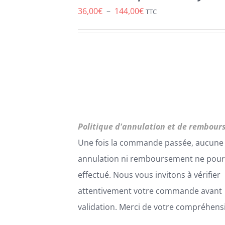
PRODUIT
Plage
36,00
€
–
144,00
€
TTC
A
de
PLUSIEURS
VARIATIONS.
prix :
LES
36,00€
OPTIONS
PEUVENT
à
ÊTRE
144,00€
CHOISIES
SUR
LA
Politique d'annulation et de rembour
PAGE
DU
Une fois la commande passée, aucune
PRODUIT
annulation ni remboursement ne pour
effectué. Nous vous invitons à vérifier
attentivement votre commande avant
validation. Merci de votre compréhens