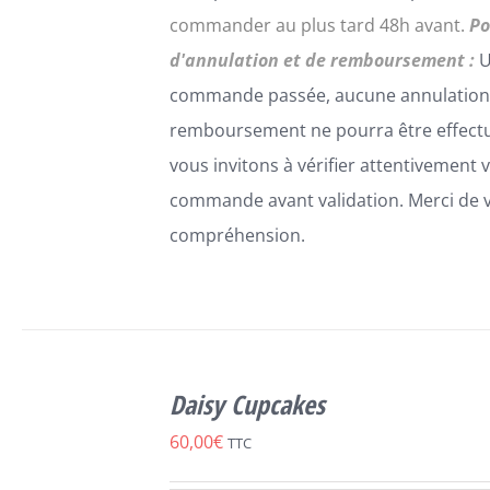
commander au plus tard 48h avant.
Po
d'annulation et de remboursement :
U
commande passée, aucune annulation
remboursement ne pourra être effect
vous invitons à vérifier attentivement 
commande avant validation. Merci de 
compréhension.
SELECT
OPTIONS
Daisy Cupcakes
CE
/
DÉTAILS
PRODUIT
60,00
€
TTC
A
PLUSIEURS