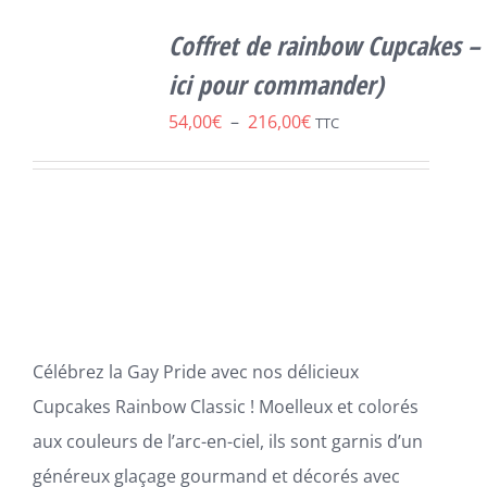
SELECT
OPTIONS
Coffret de rainbow Cupcakes – 
CE
/
DÉTAILS
PRODUIT
ici pour commander)
A
Plage
54,00
€
–
216,00
€
PLUSIEURS
TTC
VARIATIONS.
de
LES
prix :
OPTIONS
PEUVENT
54,00€
ÊTRE
à
CHOISIES
SUR
216,00€
LA
PAGE
DU
Célébrez la Gay Pride avec nos délicieux
PRODUIT
Cupcakes Rainbow Classic ! Moelleux et colorés
aux couleurs de l’arc-en-ciel, ils sont garnis d’un
généreux glaçage gourmand et décorés avec