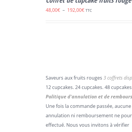
CE
/
DÉTAILS
PRODUIT
Plage
48,00
€
–
192,00
€
TTC
A
de
PLUSIEURS
VARIATIONS.
prix :
LES
48,00€
OPTIONS
PEUVENT
à
ÊTRE
192,00€
CHOISIES
SUR
LA
Saveurs aux fruits rouges
3 coffrets dis
PAGE
DU
12 cupcakes. 24 cupcakes. 48 cupcakes
PRODUIT
Politique d'annulation et de rembour
Une fois la commande passée, aucune
annulation ni remboursement ne pour
effectué. Nous vous invitons à vérifier