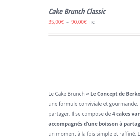
SELECT
OPTIONS
Cake Brunch Classic
CE
/
DÉTAILS
PRODUIT
Plage
35,00
€
–
90,00
€
TTC
A
de
PLUSIEURS
VARIATIONS.
prix :
LES
35,00€
OPTIONS
PEUVENT
à
ÊTRE
90,00€
CHOISIES
SUR
LA
Le Cake Brunch
« Le Concept de Berko
PAGE
DU
une formule conviviale et gourmande, 
PRODUIT
partager. Il se compose de
4 cakes var
accompagnés d’une boisson à partag
un moment à la fois simple et raffiné. 