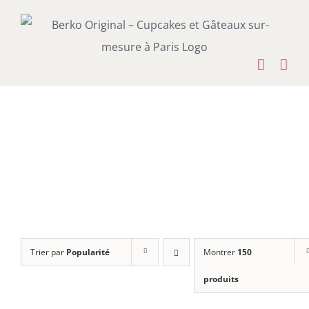
Passer
au
contenu
Trier par
Popularité
Montrer
150
produits