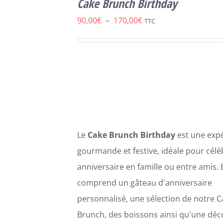
Cake Brunch Birthday
CE
/
DÉTAILS
PRODUIT
Plage
90,00
€
–
170,00
€
TTC
A
de
PLUSIEURS
VARIATIONS.
prix :
LES
90,00€
OPTIONS
PEUVENT
à
ÊTRE
170,00€
CHOISIES
SUR
LA
Le
Cake Brunch Birthday
est une exp
PAGE
DU
gourmande et festive, idéale pour célé
PRODUIT
anniversaire en famille ou entre amis. E
comprend un gâteau d'anniversaire
personnalisé, une sélection de notre C
Brunch, des boissons ainsi qu'une déc